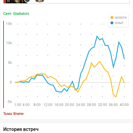
383
22
Свет: Gladiators
золото
опыт
Тьма: Brame
История встреч