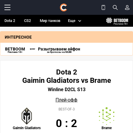
Dota 2
CS2
Мир танков
Еще
ИНТЕРЕСНОЕ
BETBOOM
Разыгрываем айфон
Реклама 18+
за прогнозы на MLBB
Dota 2
Gaimin Gladiators vs Brame
Winline D2CL S13
Плей-офф
BEST-OF-3
0
:
2
Gaimin Gladiators
Brame