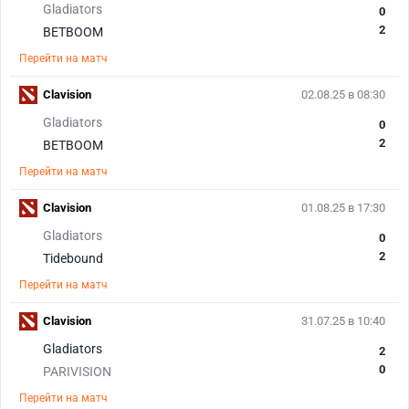
Gladiators
0
2
BETBOOM
Перейти на матч
Clavision
02.08.25 в 08:30
Gladiators
0
2
BETBOOM
Перейти на матч
Clavision
01.08.25 в 17:30
Gladiators
0
2
Tidebound
Перейти на матч
Clavision
31.07.25 в 10:40
Gladiators
2
0
PARIVISION
Перейти на матч