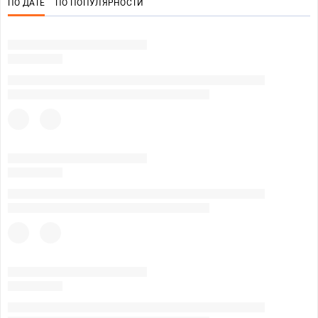
ПО ДАТЕ
ПО ПОПУЛЯРНОСТИ