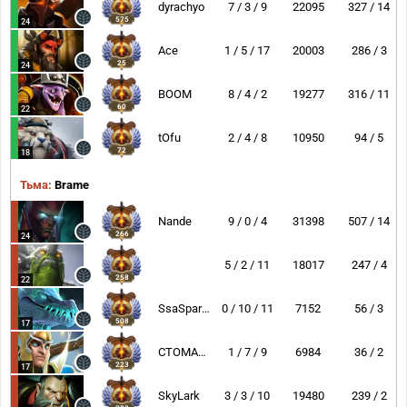
dyrachyo
7 / 3 / 9
22095
327 / 14
575
24
Ace
1 / 5 / 17
20003
286 / 3
25
24
BOOM
8 / 4 / 2
19277
316 / 11
60
22
tOfu
2 / 4 / 8
10950
94 / 5
72
18
Тьма:
Brame
Nande
9 / 0 / 4
31398
507 / 14
266
24
5 / 2 / 11
18017
247 / 4
258
22
SsaSpartan
0 / 10 / 11
7152
56 / 3
508
17
CTOMAHEH1
1 / 7 / 9
6984
36 / 2
223
17
SkyLark
3 / 3 / 10
19480
239 / 2