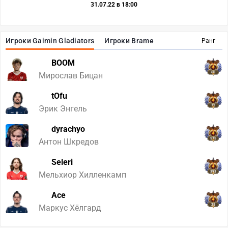
31.07.22 в 18:00
Игроки Gaimin Gladiators
Игроки Brame
Ранг
BOOM
60
Мирослав Бицан
tOfu
72
Эрик Энгель
dyrachyo
575
Антон Шкредов
Seleri
393
Мельхиор Хилленкамп
Ace
25
Маркус Хёлгард