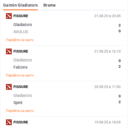
Gaimin Gladiators
Brame
FISSURE
21.08.25 в 20:45
Gladiators
2
0
AVULUS
Перейти на матч
FISSURE
21.08.25 в 16:10
Gladiators
0
2
Falcons
Перейти на матч
FISSURE
20.08.25 в 11:00
Gladiators
0
2
Spirit
Перейти на матч
FISSURE
19.08.25 в 18:05