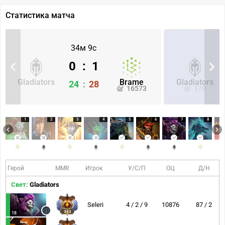
Статистика матча
34м 9с
0
:
1
Gladiators
Brame
Gladiators
24
:
28
16573
170
1
2
3
4
5
6
7
8
Герой
MMR
Игрок
У/С/П
ОЦ
Д/Н
Свет:
Gladiators
Seleri
4 / 2 / 9
10876
87 / 2
393
18