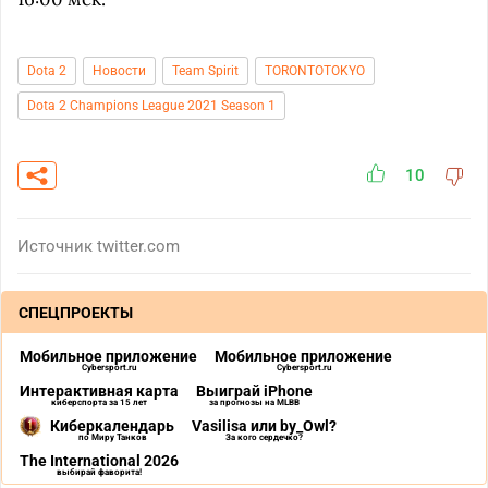
Dota 2
Новости
Team Spirit
TORONTOTOKYO
Dota 2 Champions League 2021 Season 1
10
Источник
twitter.com
СПЕЦПРОЕКТЫ
Мобильное приложение
Мобильное приложение
Cybersport.ru
Cybersport.ru
Интерактивная карта
Выиграй iPhone
киберспорта за 15 лет
за прогнозы на MLBB
Киберкалендарь
Vasilisa или by_Owl?
по Миру Танков
За кого сердечко?
The International 2026
выбирай фаворита!