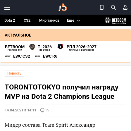
Dota 2
CS2
Мир танков
Еще
АКТУАЛЬНОЕ
BETBOOM
TI 2026
РПЛ 2026-2027
Реклама 18+
по Dota 2
таблица и расписание
EWC CS2
EWC R6
Новость
TORONTOTOKYO получил награду
MVP на Dota 2 Champions League
14.04.2021 в 14:11
15
Мидер состава
Team Spirit
Александр