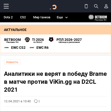
Dota 2
CS2
Мир танков
Еще
АКТУАЛЬНОЕ
BETBOOM
TI 2026
РПЛ 2026-2027
Реклама 18+
по Dota 2
таблица и расписание
EWC CS2
EWC R6
Новость
Аналитики не верят в победу Brame
в матче против ViKin.gg на D2CL
2021
12.04.2021 в 13:40
3