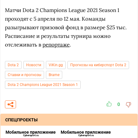
Матчи Dota 2 Champions League 2021 Season 1
проходят c 5 апреля по 12 мая. Команды
разыгрывают призовой фонд в размере $25 тыс.
Расписание и результаты турнира можно
отслеживать в
репортаже
.
Dota 2
Новости
ViKin.gg
Прогнозы на киберспорт Dota 2
Ставки и прогнозы
Brame
Dota 2 Champions League 2021 Season 1
0
СПЕЦПРОЕКТЫ
Мобильное приложение
Мобильное приложение
Cybersport.ru
Cybersport.ru