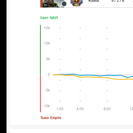
Kodos
5 / 2 / 6
443
25
Свет: NAVI
Тьма: Empire