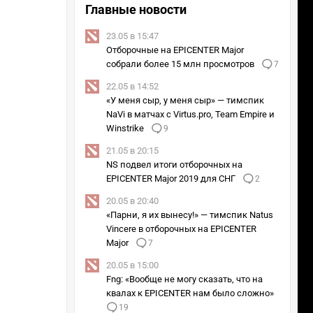
Главные новости
23.05 в 15:47
Отборочные на EPICENTER Major
собрали более 15 млн просмотров
7
22.05 в 14:52
«У меня сыр, у меня сыр» — тимспик
NaVi в матчах с Virtus.pro, Team Empire и
Winstrike
9
21.05 в 20:15
NS подвел итоги отборочных на
EPICENTER Major 2019 для СНГ
2
20.05 в 20:40
«Парни, я их вынесу!» — тимспик Natus
Vincere в отборочных на EPICENTER
Major
7
20.05 в 15:00
Fng: «Вообще не могу сказать, что на
квалах к EPICENTER нам было сложно»
19