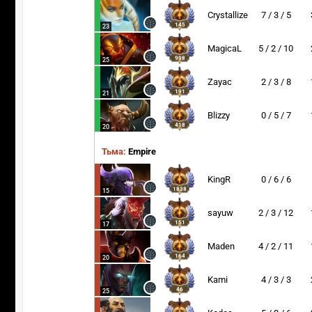
Crystallize
7 / 3 / 5
145
23
MagicaL
5 / 2 / 10
998
25
Zayac
2 / 3 / 8
191
21
Blizzy
0 / 5 / 7
418
20
Тьма:
Empire
KingR
0 / 6 / 6
1838
15
sayuw
2 / 3 / 12
151
17
Maden
4 / 2 / 11
164
20
Kami
4 / 3 / 3
46
25