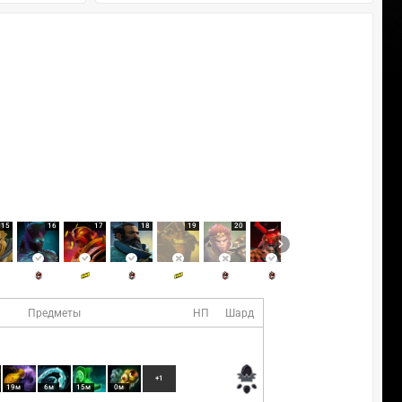
15
16
17
18
19
20
21
22
Предметы
НП
Шард
+1
19м
6м
15м
0м