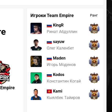
Игроки Team Empire
Ранг
KingR
re
Ринат Абдуллин
1838
sayuw
Олег Каленбет
151
Maden
Игорь Моденов
164
Kodos
Константин Когай
443
 Empire
Kami
Кыялбек Тайиров
46