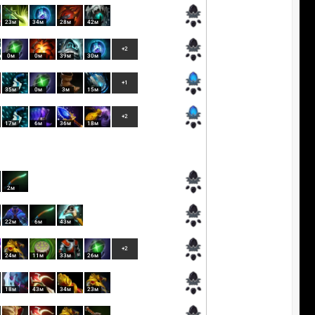
23м
34м
28м
42м
+2
0м
0м
39м
30м
+1
35м
0м
3м
15м
+2
17м
6м
36м
18м
2м
22м
6м
43м
+2
24м
11м
33м
26м
18м
43м
34м
23м