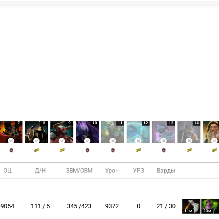
7
8
9
10
11
12
13
14
ОЦ
Д/Н
ЗВМ/ОВМ
Урон
УРЗ
Варды
9054
111 / 5
345 /423
9372
0
21 / 30
11м
23м