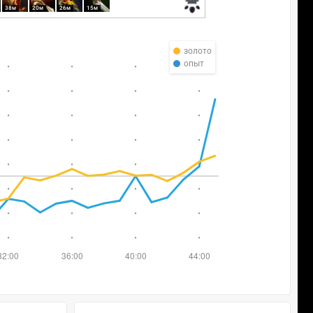
38м
20м
26м
15м
золото
опыт