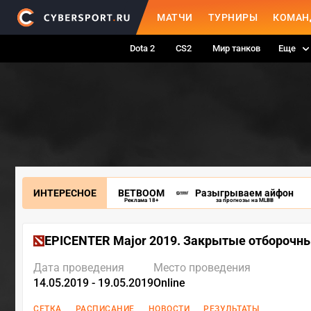
МАТЧИ
ТУРНИРЫ
КОМАН
Dota 2
CS2
Мир танков
Еще
ИНТЕРЕСНОЕ
BETBOOM
Разыгрываем айфон
Реклама 18+
за прогнозы на MLBB
EPICENTER Major 2019. Закрытые отборочн
Дата проведения
Место проведения
14.05.2019 - 19.05.2019
Online
СЕТКА
РАСПИСАНИЕ
НОВОСТИ
РЕЗУЛЬТАТЫ