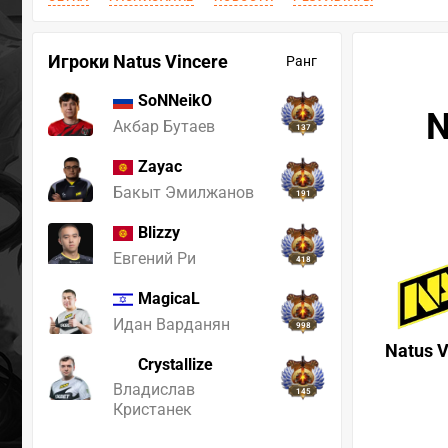
Игроки Natus Vincere
Ранг
SoNNeikO
N
Акбар Бутаев
137
Zayac
Бакыт Эмилжанов
191
Blizzy
Евгений Ри
418
MagicaL
Идан Варданян
998
Natus V
Crystallize
Владислав
145
Кристанек