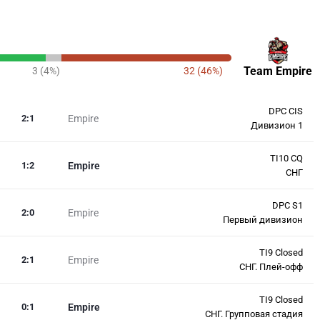
Team Empire
3 (4%)
32 (46%)
DPC CIS
2
:
1
Empire
Дивизион 1
TI10 CQ
1
:
2
Empire
СНГ
DPC S1
2
:
0
Empire
Первый дивизион
TI9 Closed
2
:
1
Empire
СНГ. Плей-офф
TI9 Closed
0
:
1
Empire
СНГ. Групповая стадия