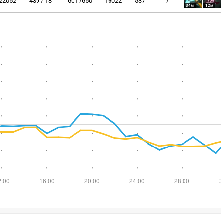
22052
439 / 18
601 /650
16022
537
- / -
34м
12м