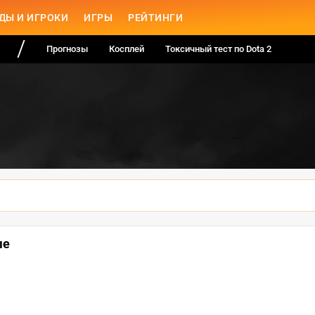
ДЫ И ИГРОКИ
ИГРЫ
РЕЙТИНГИ
Прогнозы
Косплей
Токсичный тест по Dota 2
ые