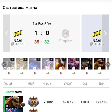
Статистика матча
1ч 5м 50с
1
:
0
NAVI
Empire
NAVI
35
:
32
45568
13439
1
2
3
4
5
6
7
8
Герой
MMR
Игрок
У/С/П
ОЦ
Д/Н
Свет:
NAVI
V-Tune
6 / 0 / 2
11881
171 / 19
14
16