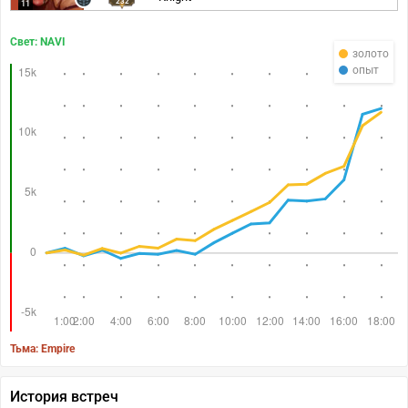
232
11
Свет: NAVI
золото
опыт
Тьма: Empire
История встреч