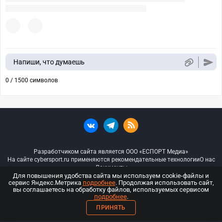
Напиши, что думаешь
0 / 1500 символов
Разработчиком сайта является ООО «ЕСПОРТ Медиа»
На сайте cybersport.ru применяются рекомендательные технологии
О нас
Документы
Для повышения удобства сайта мы используем cookie-файлы и
сервис Яндекс.Метрика
подробнее
. Продолжая использовать сайт,
© ООО «Киберспорт.ру» — Все права защищены
вы соглашаетесь на обработку файлов, используемых сервисом
подробнее
.
18+
ПРИНЯТЬ
ООО «Киберспорт.ру». Свидетельство о регистрации средств массовой