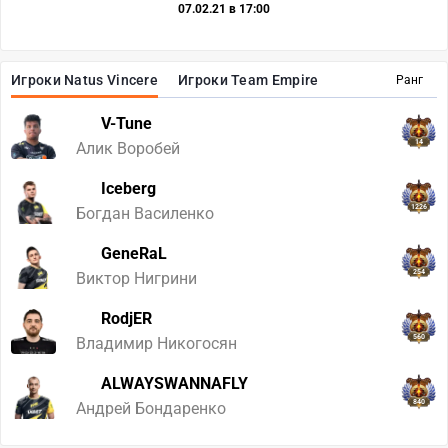
07.02.21 в 17:00
Игроки Natus Vincere
Игроки Team Empire
Ранг
V-Tune
14
Алик Воробей
Iceberg
1226
Богдан Василенко
GeneRaL
254
Виктор Нигрини
RodjER
560
Владимир Никогосян
ALWAYSWANNAFLY
840
Андрей Бондаренко