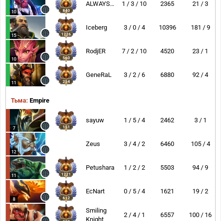
ALWAYSWANNAFLY
1 / 3 / 10
2365
21 / 3
840
10
Iceberg
3 / 0 / 4
10396
181 / 9
1226
15
RodjER
7 / 2 / 10
4520
23 / 1
560
10
GeneRaL
3 / 2 / 6
6880
92 / 4
254
11
Тьма:
Empire
sayuw
1 / 5 / 4
2462
3 / 1
151
7
Zeus
3 / 4 / 2
6460
105 / 4
12
Petushara
1 / 2 / 2
5503
94 / 9
1221
11
EcNart
0 / 5 / 4
1621
19 / 2
612
8
Smiling
2 / 4 / 1
6557
100 / 16
Knight