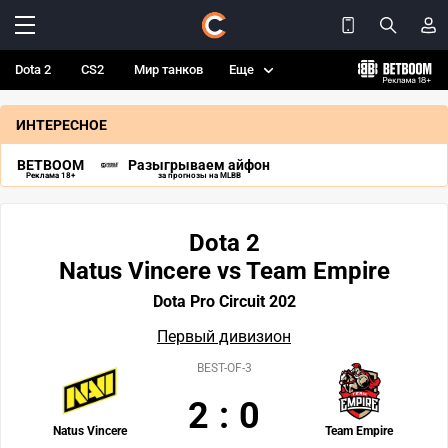
Dota 2
CS2
Мир танков
Еще
ИНТЕРЕСНОЕ
BETBOOM
Разыгрываем айфон
Реклама 18+
за прогнозы на MLBB
Dota 2
Natus Vincere vs Team Empire
Dota Pro Circuit 202
Первый дивизион
BEST-OF-3
2
:
0
Natus Vincere
Team Empire