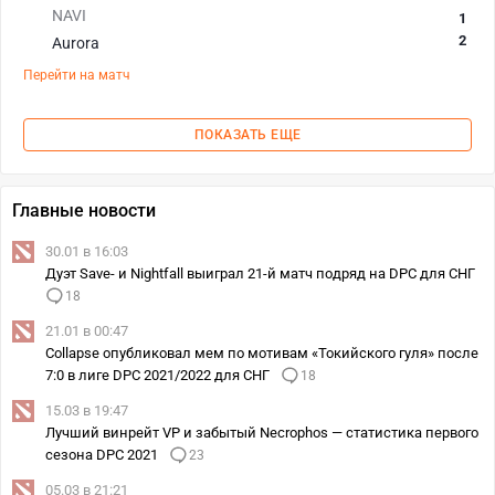
NAVI
1
2
Aurora
Перейти на матч
ПОКАЗАТЬ ЕЩЕ
Главные новости
30.01 в 16:03
Дуэт Save- и Nightfall выиграл 21-й матч подряд на DPC для СНГ
18
21.01 в 00:47
Collapse опубликовал мем по мотивам «Токийского гуля» после
7:0 в лиге DPC 2021/2022 для СНГ
18
15.03 в 19:47
Лучший винрейт VP и забытый Necrophos — статистика первого
сезона DPC 2021
23
05.03 в 21:21