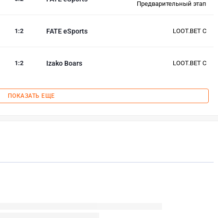
Предварительный этап
1
:
2
FATE eSports
LOOT.BET C
1
:
2
Izako Boars
LOOT.BET C
ПОКАЗАТЬ ЕЩЕ