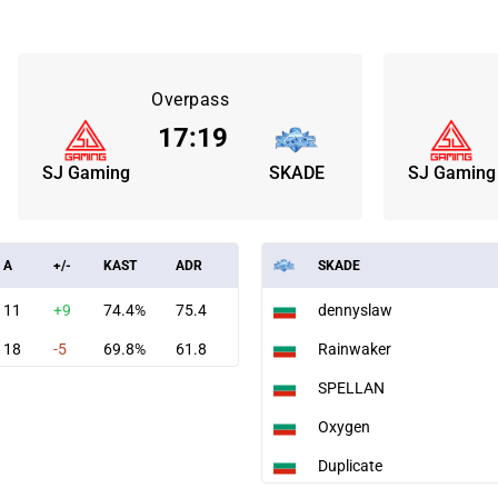
Overpass
17
:
19
SJ Gaming
SKADE
SJ Gaming
A
+/-
KAST
ADR
SKADE
11
+9
74.4%
75.4
dennyslaw
18
-5
69.8%
61.8
Rainwaker
SPELLAN
Oxygen
Duplicate