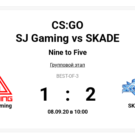
CS:GO
SJ Gaming vs SKADE
Nine to Five
Групповой этап
BEST-OF-3
1
:
2
ming
SK
08.09.20 в 10:00