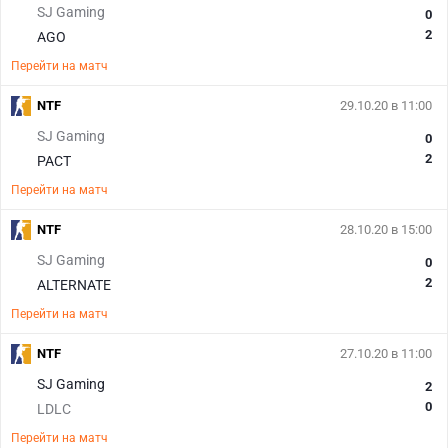
SJ Gaming
0
2
AGO
Перейти на матч
NTF
29.10.20 в 11:00
SJ Gaming
0
2
PACT
Перейти на матч
NTF
28.10.20 в 15:00
SJ Gaming
0
2
ALTERNATE
Перейти на матч
NTF
27.10.20 в 11:00
SJ Gaming
2
0
LDLC
Перейти на матч