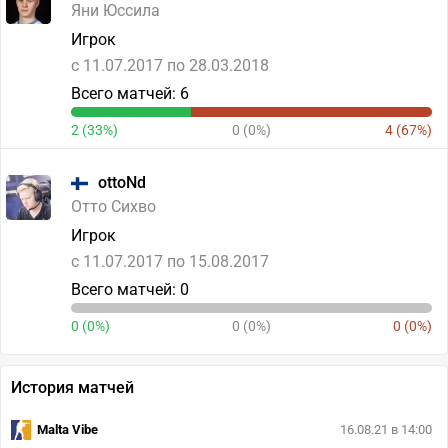
Яни Юссила
Игрок
c 11.07.2017 по 28.03.2018
Всего матчей: 6
2 (33%)
0 (0%)
4 (67%)
ottoNd
Отто Сихво
Игрок
c 11.07.2017 по 15.08.2017
Всего матчей: 0
0 (0%)
0 (0%)
0 (0%)
История матчей
Malta Vibe
16.08.21 в 14:00