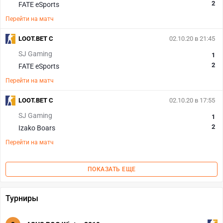
2
FATE eSports
Перейти на матч
LOOT.BET C
02.10.20 в 21:45
SJ Gaming
1
2
FATE eSports
Перейти на матч
LOOT.BET C
02.10.20 в 17:55
SJ Gaming
1
2
Izako Boars
Перейти на матч
ПОКАЗАТЬ ЕЩЕ
Турниры