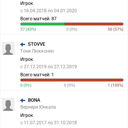
Игрок
c 16.04.2018 по 04.01.2020
Всего матчей: 87
37 (43%)
0 (0%)
50 (57%)
STOVVE
Тони Люкконен
Игрок
c 27.12.2019 по 27.12.2019
Всего матчей: 1
0 (0%)
0 (0%)
1 (100%)
BONA
Вернери Юнкала
Игрок
c 11.07.2017 по 31.10.2018