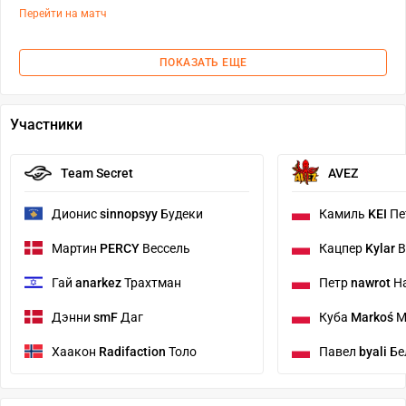
Перейти на матч
ПОКАЗАТЬ ЕЩЕ
Участники
Team Secret
AVEZ
Дионис
sinnopsyy
Будеки
Камиль
KEI
Пе
Мартин
PERCY
Вессель
Кацпер
Kylar
В
Гай
anarkez
Трахтман
Петр
nawrot
На
Дэнни
smF
Даг
Куба
Markoś
М
Хаакон
Radifaction
Толо
Павел
byali
Бе