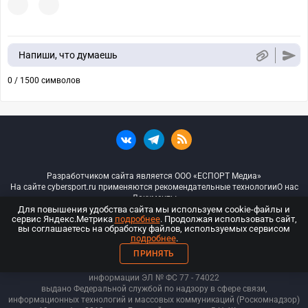
Напиши, что думаешь
0 / 1500 символов
Разработчиком сайта является ООО «ЕСПОРТ Медиа»
На сайте cybersport.ru применяются рекомендательные технологии
О нас
Документы
Для повышения удобства сайта мы используем cookie-файлы и
сервис Яндекс.Метрика
подробнее
. Продолжая использовать сайт,
© ООО «Киберспорт.ру» — Все права защищены
вы соглашаетесь на обработку файлов, используемых сервисом
подробнее
.
18+
ПРИНЯТЬ
ООО «Киберспорт.ру». Свидетельство о регистрации средств массовой
информации ЭЛ № ФС 77 - 74
022
выдано Федеральной службой по надзору в сфере связи,
информационных технологий и массовых коммуникаций (Роскомнадзор)