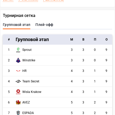
Турнирная сетка
Групповой этап
Плей-офф
Групповой этап
#
M
В
П
О
1
Sprout
3
3
0
9
2
Winstrike
3
3
0
9
3
HR
4
3
1
9
4
Team Secret
4
3
1
9
5
Wisla Krakow
4
3
1
9
6
AVEZ
5
3
2
9
7
ESPADA
5
3
2
9