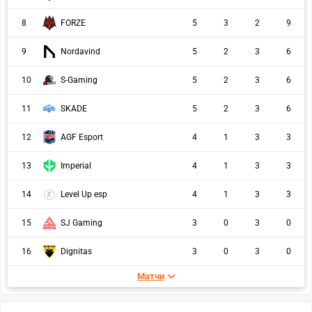
8
FORZE
5
3
2
9
9
Nordavind
5
2
3
6
10
S-Gaming
5
2
3
6
11
SKADE
5
2
3
6
12
AGF Esport
4
1
3
3
13
Imperial
4
1
3
3
14
Level Up esp
4
1
3
3
15
SJ Gaming
3
0
3
0
16
Dignitas
3
0
3
0
Матчи