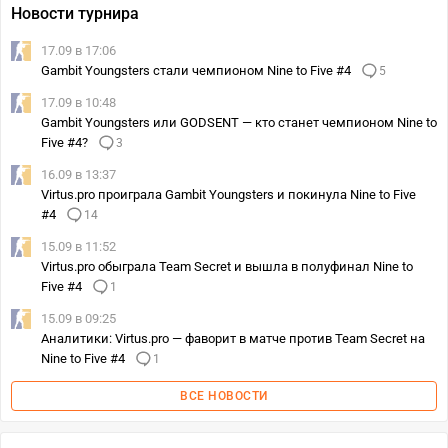
Новости турнира
17.09 в 17:06
Gambit Youngsters стали чемпионом Nine to Five #4
5
17.09 в 10:48
Gambit Youngsters или GODSENT — кто станет чемпионом Nine to
Five #4?
3
16.09 в 13:37
Virtus.pro проиграла Gambit Youngsters и покинула Nine to Five
#4
14
15.09 в 11:52
Virtus.pro обыграла Team Secret и вышла в полуфинал Nine to
Five #4
1
15.09 в 09:25
Аналитики: Virtus.pro — фаворит в матче против Team Secret на
Nine to Five #4
1
ВСЕ НОВОСТИ