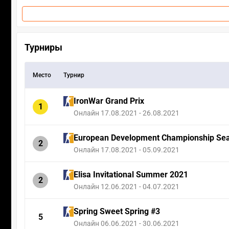
Турниры
Место
Турнир
IronWar Grand Prix
1
Онлайн 17.08.2021 - 26.08.2021
European Development Championship Se
2
Онлайн 17.08.2021 - 05.09.2021
Elisa Invitational Summer 2021
2
Онлайн 12.06.2021 - 04.07.2021
Spring Sweet Spring #3
5
Онлайн 06.06.2021 - 30.06.2021