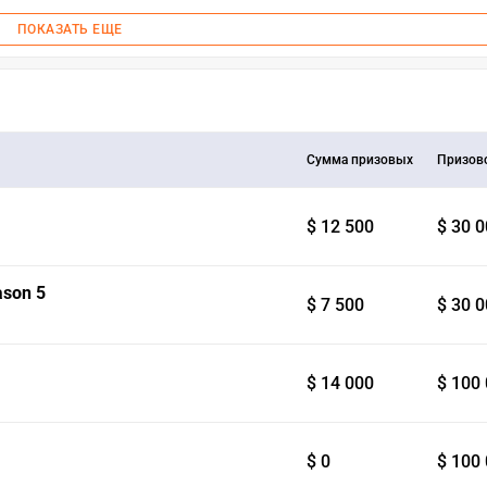
ПОКАЗАТЬ ЕЩЕ
Сумма призовых
Призов
$ 12 500
$ 30 
ason 5
$ 7 500
$ 30 
$ 14 000
$ 100
$ 0
$ 100