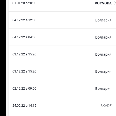
31.01.23 в 20:00
VOYVODA
04.12.22 в 12:00
Болгария
04.12.22 в 04:00
Болгария
03.12.22 в 15:20
Болгария
03.12.22 в 15:20
Болгария
02.12.22 в 09:00
Болгария
24.02.22 в 14:15
SKADE