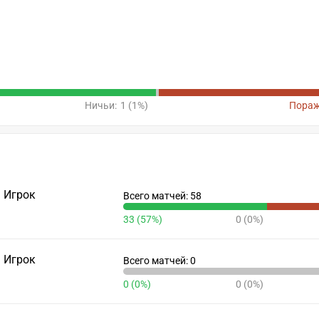
Ничьи:
1 (1%)
Пораж
Игрок
Всего матчей: 58
33 (57%)
0 (0%)
Игрок
Всего матчей: 0
0 (0%)
0 (0%)