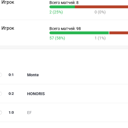
Игрок
Всего матчей: 8
2 (25%)
0 (0%)
Игрок
Всего матчей: 98
57 (58%)
1 (1%)
0
:
1
Monte
0
:
2
HONORIS
1
:
0
EF