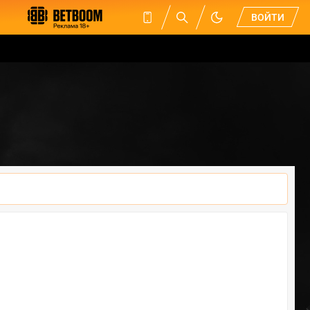
ВОЙТИ