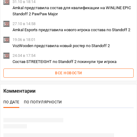
31.10 в 18:14
Amkal представила состав для квалификации на WINLINE EPIC
Standoff 2 PawPaw Major
27.10 в 14:58
Amkal Esports представила нового игрока состава по Standoff 2
19.06 в 18:01
VozWooden представила новый ростер по Standoff 2
24.04 в 17:54
Состав STREETEIGHT по Standoff 2 покинули три игрока
ВСЕ НОВОСТИ
Комментарии
ПО ДАТЕ
ПО ПОПУЛЯРНОСТИ