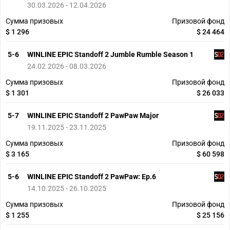
30.03.2026 - 12.04.2026
Сумма призовых
Призовой фонд
$ 1 296
$ 24 464
5-6
WINLINE EPIC Standoff 2 Jumble Rumble Season 1
24.02.2026 - 08.03.2026
Сумма призовых
Призовой фонд
$ 1 301
$ 26 033
5-7
WINLINE EPIC Standoff 2 PawPaw Major
19.11.2025 - 23.11.2025
Сумма призовых
Призовой фонд
$ 3 165
$ 60 598
5-6
WINLINE EPIC Standoff 2 PawPaw: Ep.6
14.10.2025 - 26.10.2025
Сумма призовых
Призовой фонд
$ 1 255
$ 25 156