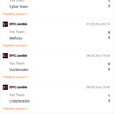
Yes Team
1
2
Cyber Team
Перейти на матч
EPICJumble
07.05.26 в 20:15
Yes Team
0
2
Mafiozy
Перейти на матч
EPICJumble
06.05.26 в 19:30
Yes Team
0
2
VozWooden
Перейти на матч
EPICJumble
04.05.26 в 19:40
Yes Team
1
2
CYBERHERO
Перейти на матч