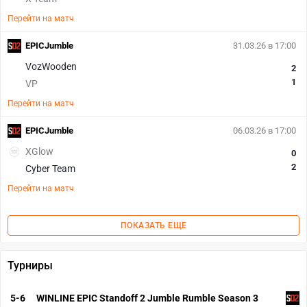
Перейти на матч
EPICJumble
31.03.26 в 17:00
VozWooden
2
1
VP
Перейти на матч
EPICJumble
06.03.26 в 17:00
XGlow
0
2
Cyber Team
Перейти на матч
ПОКАЗАТЬ ЕЩЕ
Турниры
5-6
WINLINE EPIC Standoff 2 Jumble Rumble Season 3