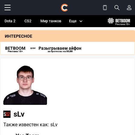
Dota 2
CS2
Мир танков
Еще
ИНТЕРЕСНОЕ
BETBOOM
Разыгрываем айфон
Реклама 18+
за прогнозы на MLBB
sLv
Также известен как: sLv