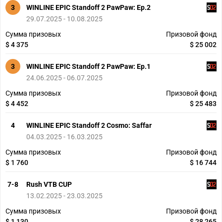
3
WINLINE EPIC Standoff 2 PawPaw: Ep.2
29.07.2025 - 10.08.2025
Сумма призовых
Призовой фонд
$ 4 375
$ 25 002
3
WINLINE EPIC Standoff 2 PawPaw: Ep.1
24.06.2025 - 06.07.2025
Сумма призовых
Призовой фонд
$ 4 452
$ 25 483
4
WINLINE EPIC Standoff 2 Cosmo: Saffar
04.03.2025 - 16.03.2025
Сумма призовых
Призовой фонд
$ 1 760
$ 16 744
7-8
Rush VTB CUP
13.02.2025 - 23.03.2025
Сумма призовых
Призовой фонд
$ 1 130
$ 28 265