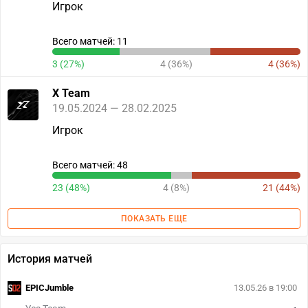
Игрок
Всего матчей: 11
3 (27%)
4 (36%)
4 (36%)
X Team
19.05.2024 — 28.02.2025
Игрок
Всего матчей: 48
23 (48%)
4 (8%)
21 (44%)
ПОКАЗАТЬ ЕЩЕ
История матчей
EPICJumble
13.05.26 в 19:00