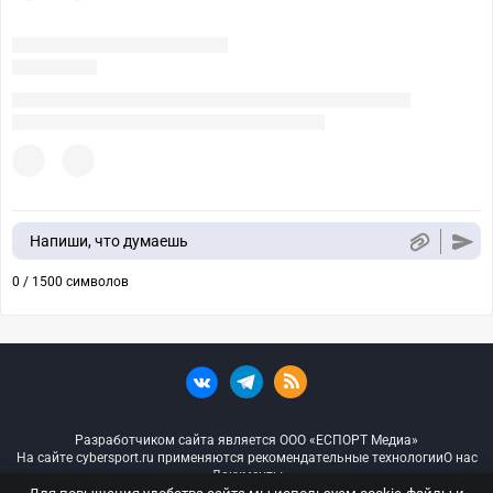
Напиши, что думаешь
0 / 1500 символов
Разработчиком сайта является ООО «ЕСПОРТ Медиа»
На сайте cybersport.ru применяются рекомендательные технологии
О нас
Документы