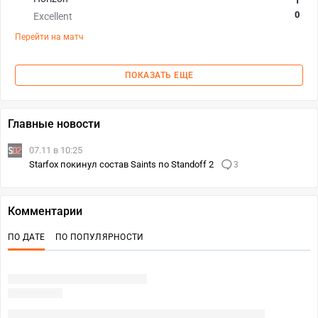
1
0
Excellent
Перейти на матч
ПОКАЗАТЬ ЕЩЕ
Главные новости
07.11 в 10:25
Starfox покинул состав Saints по Standoff 2
3
Комментарии
ПО ДАТЕ
ПО ПОПУЛЯРНОСТИ