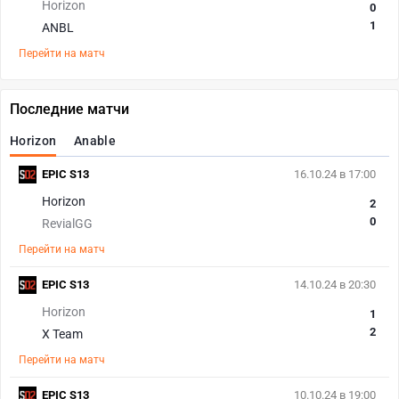
Horizon
0
1
ANBL
Перейти на матч
Последние матчи
Horizon
Anable
EPIC S13
16.10.24 в 17:00
Horizon
2
0
RevialGG
Перейти на матч
EPIC S13
14.10.24 в 20:30
Horizon
1
2
X Team
Перейти на матч
EPIC S13
10.10.24 в 19:00