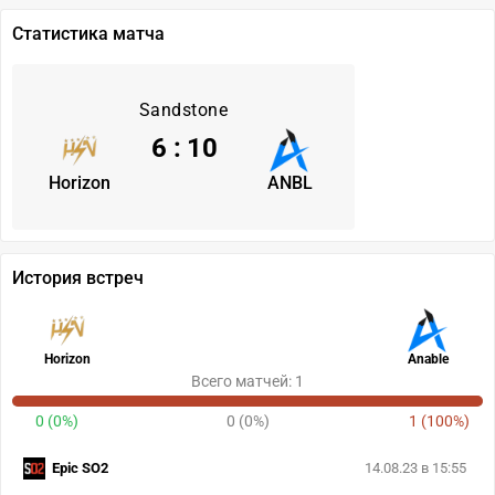
Статистика матча
Sandstone
6
:
10
Horizon
ANBL
История встреч
Horizon
Anable
Всего матчей: 1
0 (0%)
0 (0%)
1 (100%)
Epic SO2
14.08.23 в 15:55