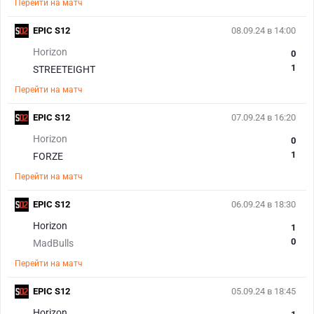
Перейти на матч
EPIC S12
08.09.24 в 14:00
Horizon
0
1
STREETEIGHT
Перейти на матч
EPIC S12
07.09.24 в 16:20
Horizon
0
1
FORZE
Перейти на матч
EPIC S12
06.09.24 в 18:30
Horizon
1
0
MadBulls
Перейти на матч
EPIC S12
05.09.24 в 18:45
Horizon