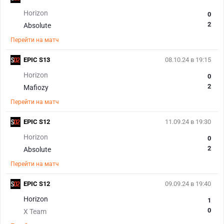
Horizon
0
2
Absolute
Перейти на матч
EPIC S13
08.10.24 в 19:15
Horizon
0
2
Mafiozy
Перейти на матч
EPIC S12
11.09.24 в 19:30
Horizon
0
2
Absolute
Перейти на матч
EPIC S12
09.09.24 в 19:40
Horizon
1
0
X Team