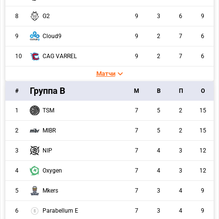
8
G2
9
3
6
9
9
Cloud9
9
2
7
6
10
CAG VARREL
9
2
7
6
Матчи
Группа B
#
M
В
П
О
1
TSM
7
5
2
15
2
MIBR
7
5
2
15
3
NIP
7
4
3
12
4
Oxygen
7
4
3
12
5
Mkers
7
3
4
9
6
Parabellum E
7
3
4
9