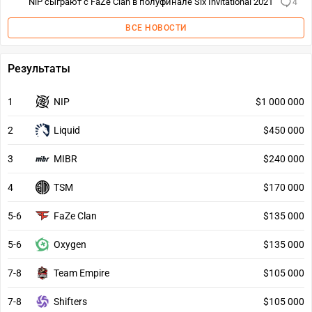
NiP сыграют с FaZe Clan в полуфинале Six Invitational 2021
4
ВСЕ НОВОСТИ
Результаты
1
NIP
$1 000 000
2
Liquid
$450 000
3
MIBR
$240 000
4
TSM
$170 000
5-6
FaZe Clan
$135 000
5-6
Oxygen
$135 000
7-8
Team Empire
$105 000
7-8
Shifters
$105 000