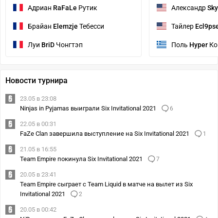
Адриан
RaFaLe
Рутик
Александр
Sky
Брайан
Elemzje
Тебесси
Тайлер
Ecl9ps
Луи
BriD
Чонгтэп
Поль
Hyper
Ко
Новости турнира
23.05 в 23:08
Ninjas in Pyjamas выиграли Six Invitational 2021
6
22.05 в 00:31
FaZe Clan завершила выступление на Six Invitational 2021
1
21.05 в 16:55
Team Empire покинула Six Invitational 2021
7
20.05 в 23:41
Team Empire сыграет с Team Liquid в матче на вылет из Six
Invitational 2021
2
20.05 в 00:42