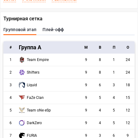
Турнирная сетка
Групповой этап
Плей-офф
Группа A
#
M
В
П
О
1
Team Empire
9
8
1
24
2
Shifters
9
8
1
24
3
Liquid
9
6
3
18
4
FaZe Clan
9
5
4
15
5
Team oNe eSp
9
4
5
12
6
DarkZero
9
4
5
12
7
FURIA
9
3
6
9