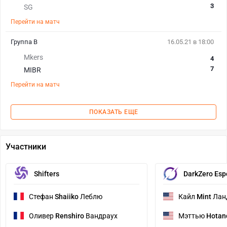
3
SG
Перейти на матч
Группа B
16.05.21 в 18:00
Mkers
4
7
MIBR
Перейти на матч
ПОКАЗАТЬ ЕЩЕ
Участники
Shifters
DarkZero Esp
Стефан
Shaiiko
Леблю
Кайл
Mint
Лан
Оливер
Renshiro
Вандраух
Мэттью
Hotan