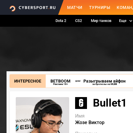
МАТЧИ
ТУРНИРЫ
КОМАН
Dota 2
CS2
Мир танков
Еще
ИНТЕРЕСНОЕ
BETBOOM
Разыгрываем айфон
Реклама 18+
за прогнозы на MLBB
Bullet1
Имя
Жозе Виктор