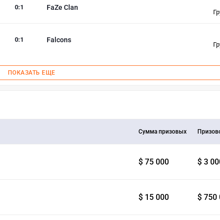
0
:
1
FaZe Clan
Гр
0
:
1
Falcons
Гр
ПОКАЗАТЬ ЕЩЕ
Сумма призовых
Призов
$ 75 000
$ 3 00
$ 15 000
$ 750