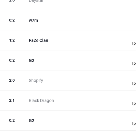
2
:
0
Daystar
0
:
2
w7m
1
:
2
FaZe Clan
Гр
0
:
2
G2
Гр
2
:
0
Shopify
Гр
2
:
1
Black Dragon
Гр
0
:
2
G2
Гр