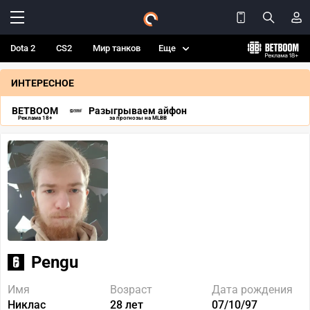
Dota 2
CS2
Мир танков
Еще
ИНТЕРЕСНОЕ
BETBOOM
Разыгрываем айфон
Реклама 18+
за прогнозы на MLBB
Pengu
Имя
Возраст
Дата рождения
Никлас
28 лет
07/10/97