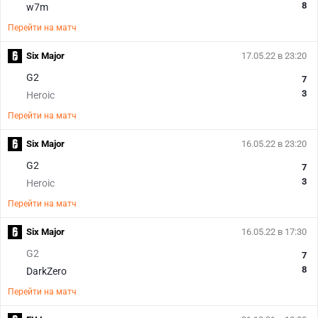
8
w7m
Перейти на матч
Six Major
17.05.22 в 23:20
G2
7
3
Heroic
Перейти на матч
Six Major
16.05.22 в 23:20
G2
7
3
Heroic
Перейти на матч
Six Major
16.05.22 в 17:30
G2
7
8
DarkZero
Перейти на матч