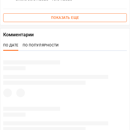
ПОКАЗАТЬ ЕЩЕ
Комментарии
ПО ДАТЕ
ПО ПОПУЛЯРНОСТИ