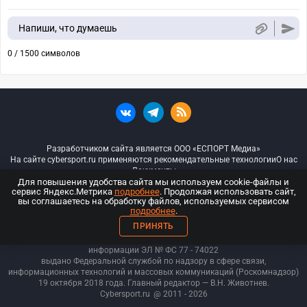
Напиши, что думаешь
0 / 1500 символов
Разработчиком сайта является ООО «ЕСПОРТ Медиа»
На сайте cybersport.ru применяются рекомендательные технологии
О нас
Документы
Для повышения удобства сайта мы используем cookie-файлы и
сервис Яндекс.Метрика
подробнее
. Продолжая использовать сайт,
© ООО «Киберспорт.ру» — Все права защищены
вы соглашаетесь на обработку файлов, используемых сервисом
подробнее
.
18+
ПРИНЯТЬ
ООО «Киберспорт.ру». Свидетельство о регистрации средств массовой
информации ЭЛ № ФС 77 - 74
022
выдано Федеральной службой по надзору в сфере связи,
информационных технологий и массовых коммуникаций (Роскомнадзор)
19 октября 2018 года. Главный редактор — В.Н. Животнев.
Cybersport.ru
@ 2011 - 2026