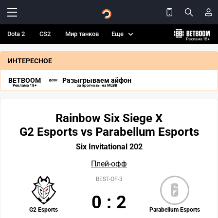
Dota 2
CS2
Мир танков
Еще
ИНТЕРЕСНОЕ
BETBOOM
Разыгрываем айфон
Реклама 18+
за прогнозы на MLBB
Rainbow Six Siege X
G2 Esports vs Parabellum Esports
Six Invitational 202
Плей-офф
BEST-OF-3
0
:
2
G2 Esports
Parabellum Esports