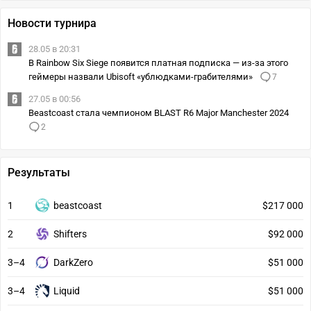
Новости турнира
28.05 в 20:31
В Rainbow Six Siege появится платная подписка — из-за этого
геймеры назвали Ubisoft «ублюдками-грабителями»
7
27.05 в 00:56
Beastcoast стала чемпионом BLAST R6 Major Manchester 2024
2
Результаты
1
beastcoast
$217 000
2
Shifters
$92 000
3–4
DarkZero
$51 000
3–4
Liquid
$51 000