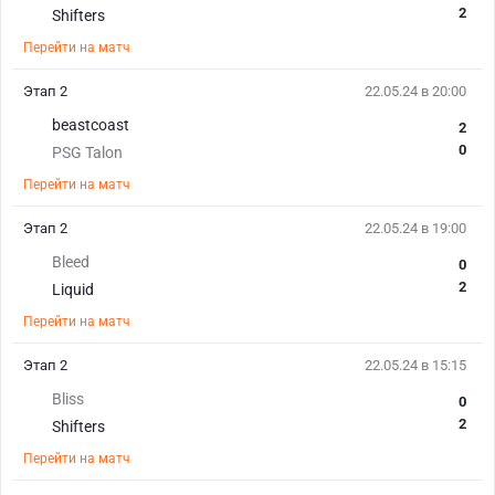
2
Shifters
Перейти на матч
Этап 2
22.05.24 в 20:00
beastcoast
2
0
PSG Talon
Перейти на матч
Этап 2
22.05.24 в 19:00
Bleed
0
2
Liquid
Перейти на матч
Этап 2
22.05.24 в 15:15
Bliss
0
2
Shifters
Перейти на матч