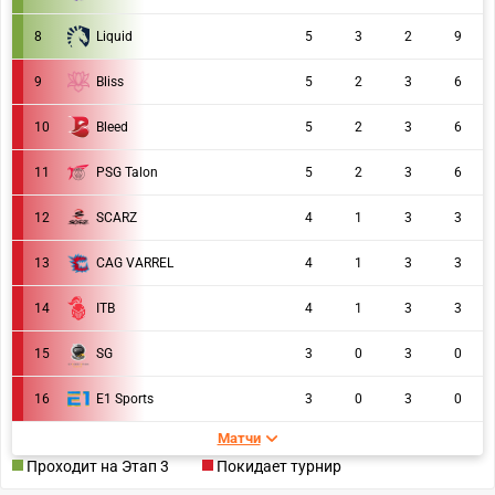
8
Liquid
5
3
2
9
9
Bliss
5
2
3
6
10
Bleed
5
2
3
6
11
PSG Talon
5
2
3
6
12
SCARZ
4
1
3
3
13
CAG VARREL
4
1
3
3
ITB
14
4
1
3
3
15
SG
3
0
3
0
16
E1 Sports
3
0
3
0
Матчи
Проходит на Этап 3
Покидает турнир