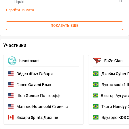
0
Liquid
Перейти на матч
ПОКАЗАТЬ ЕЩЕ
Участники
beastcoast
FaZe Clan
Эйден
dfuzr
Габари
Джейм
Cyber
Р
Гавен
Gaveni
Блэк
Лукас
soulz1
Ш
Шон
Gunnar
Потторфф
Виктор Аугуст
Мэттью
Hotancold
Стивенс
Тьяго
Handyy
С
Захари
Spiritz
Дионне
Эдуардо
KDS
С