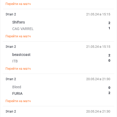
Перейти на матч
Этап 2
21.05.24 в 15:15
Shifters
2
1
CAG VARREL
Перейти на матч
Этап 2
21.05.24 в 15:15
beastcoast
2
0
ITB
Перейти на матч
Этап 2
20.05.24 в 21:30
Bleed
0
2
FURIA
Перейти на матч
Этап 2
20.05.24 в 21:30