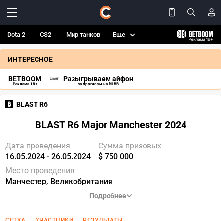
Dota 2
CS2
Мир танков
Еще
ИНТЕРЕСНОЕ
BETBOOM
Разыгрываем айфон
Реклама 18+
за прогнозы на MLBB
BLAST R6
BLAST R6 Major Manchester 2024
Дата проведения
Сумма призовых
16.05.2024 - 26.05.2024
$ 750 000
Место проведения
Манчестер, Великобритания
Подробнее
СЕТКА
УЧАСТНИКИ
РЕЗУЛЬТАТЫ