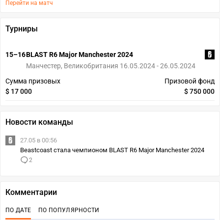
Перейти на матч
Турниры
15–16
BLAST R6 Major Manchester 2024
Манчестер, Великобритания 16.05.2024 - 26.05.2024
Сумма призовых
Призовой фонд
$ 17 000
$ 750 000
Новости команды
27.05 в 00:56
Beastcoast стала чемпионом BLAST R6 Major Manchester 2024
2
Комментарии
ПО ДАТЕ
ПО ПОПУЛЯРНОСТИ