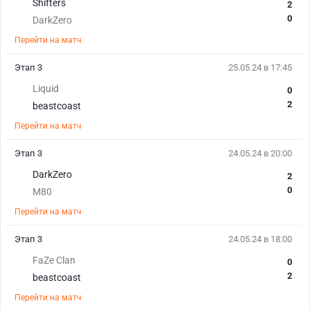
Shifters
2
0
DarkZero
Перейти на матч
Этап 3
25.05.24 в 17:45
Liquid
0
2
beastcoast
Перейти на матч
Этап 3
24.05.24 в 20:00
DarkZero
2
0
M80
Перейти на матч
Этап 3
24.05.24 в 18:00
FaZe Clan
0
2
beastcoast
Перейти на матч