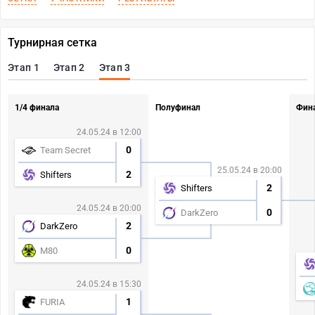
Турнирная сетка
Этап 1
Этап 2
Этап 3
1/4 финала
Полуфинал
Фин
24.05.24 в 12:00
0
Team Secret
25.05.24 в 20:00
2
Shifters
2
Shifters
24.05.24 в 20:00
0
DarkZero
2
DarkZero
0
M80
24.05.24 в 15:30
1
FURIA