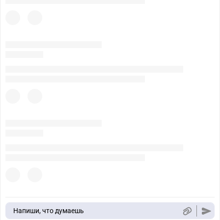
Напиши, что думаешь