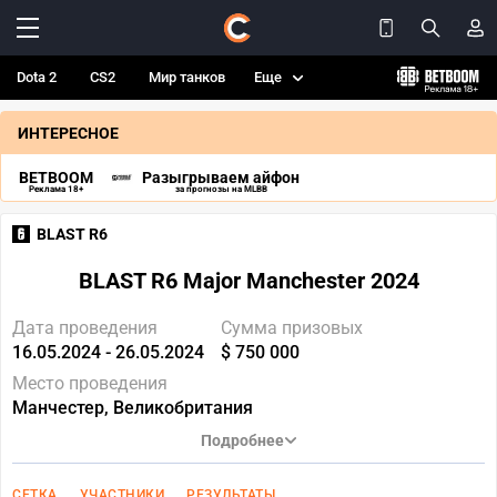
Dota 2
CS2
Мир танков
Еще
ИНТЕРЕСНОЕ
BETBOOM
Разыгрываем айфон
Реклама 18+
за прогнозы на MLBB
BLAST R6
BLAST R6 Major Manchester 2024
Дата проведения
Сумма призовых
16.05.2024 - 26.05.2024
$ 750 000
Место проведения
Манчестер, Великобритания
Подробнее
СЕТКА
УЧАСТНИКИ
РЕЗУЛЬТАТЫ