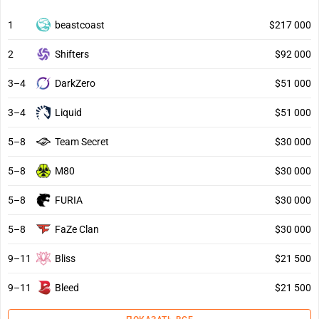
1
beastcoast
$217 000
2
Shifters
$92 000
3–4
DarkZero
$51 000
3–4
Liquid
$51 000
5–8
Team Secret
$30 000
5–8
M80
$30 000
5–8
FURIA
$30 000
5–8
FaZe Clan
$30 000
9–11
Bliss
$21 500
9–11
Bleed
$21 500