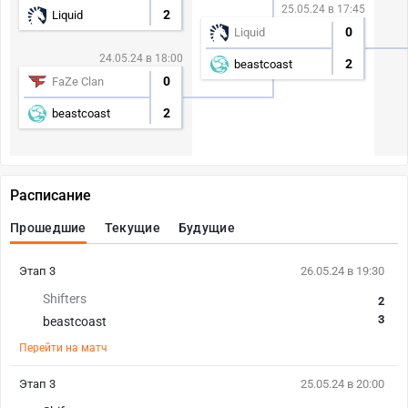
25.05.24 в 17:45
2
Liquid
0
Liquid
24.05.24 в 18:00
2
beastcoast
0
FaZe Clan
2
beastcoast
Расписание
Прошедшие
Текущие
Будущие
Этап 3
26.05.24 в 19:30
Shifters
2
3
beastcoast
Перейти на матч
Этап 3
25.05.24 в 20:00