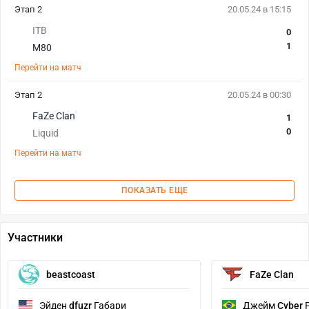
Этап 2
20.05.24 в 15:15
ITB
0
1
M80
Перейти на матч
Этап 2
20.05.24 в 00:30
FaZe Clan
1
0
Liquid
Перейти на матч
ПОКАЗАТЬ ЕЩЕ
Участники
beastcoast
FaZe Clan
Эйден
dfuzr
Габари
Джейм
Cyber
Р