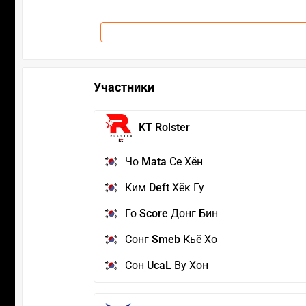
Участники
KT Rolster
Чо
Mata
Ce Хён
Ким
Deft
Хёк Гу
Го
Score
Донг Бин
Сонг
Smeb
Кьё Хо
Сон
UcaL
Ву Хон