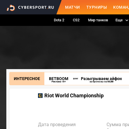
МАТЧИ
ТУРНИРЫ
КОМАН
Dota 2
CS2
Мир танков
Еще
ИНТЕРЕСНОЕ
BETBOOM
Разыгрываем айфон
Реклама 18+
за прогнозы на MLBB
Riot World Championship
Дата проведения
Сумма пр