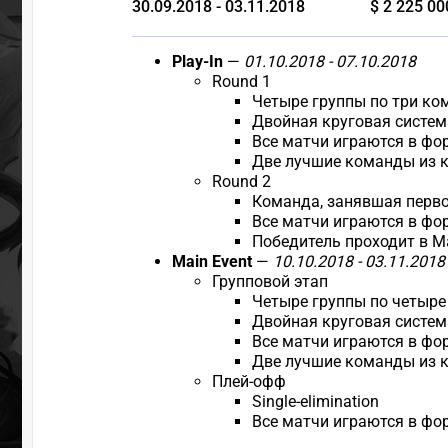
30.09.2018 - 03.11.2018
$ 2 225 00
Play-In
—
01.10.2018 - 07.10.2018
Round 1
Четыре группы по три к
Двойная круговая систем
Все матчи играются в фор
Две лучшие команды из к
Round 2
Команда, занявшая первое
Все матчи играются в фор
Победитель проходит в Ma
Main Event
—
10.10.2018 - 03.11.2018
Групповой этап
Четыре группы по четыр
Двойная круговая систем
Все матчи играются в фор
Две лучшие команды из к
Плей-офф
Single-elimination
Все матчи играются в фор