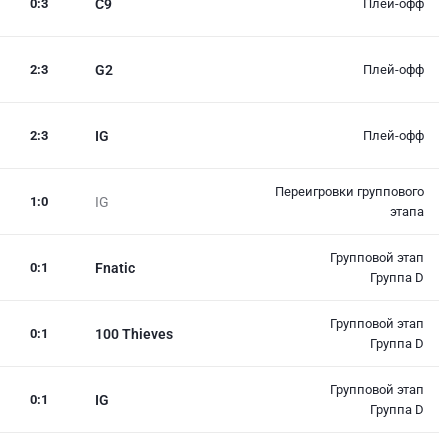
0
:
3
C9
Плей-офф
2
:
3
G2
Плей-офф
2
:
3
IG
Плей-офф
Переигровки группового
1
:
0
IG
этапа
Групповой этап
0
:
1
Fnatic
Группа D
Групповой этап
0
:
1
100 Thieves
Группа D
Групповой этап
0
:
1
IG
Группа D