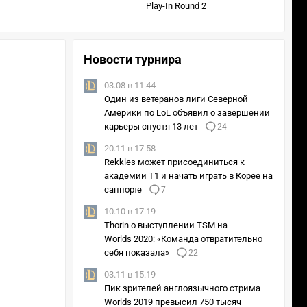
Play-In Round 2
Новости турнира
03.08 в 11:44
Один из ветеранов лиги Северной
Америки по LoL объявил о завершении
карьеры спустя 13 лет
24
20.11 в 17:58
Rekkles может присоединиться к
академии T1 и начать играть в Корее на
саппорте
7
10.10 в 17:19
Thorin о выступлении TSM на
Worlds 2020: «Команда отвратительно
себя показала»
22
03.11 в 15:19
Пик зрителей англоязычного стрима
Worlds 2019 превысил 750 тысяч