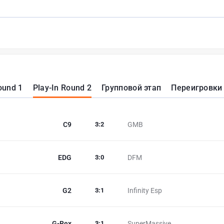
ound 1
Play-In Round 2
Групповой этап
Переигровки 
C9
3
:
2
GMB
EDG
3
:
0
DFM
G2
3
:
1
Infinity Esp
G-Rex
3
:
1
SuperMassive