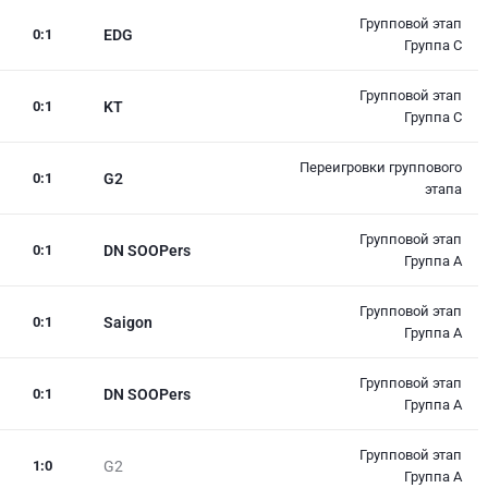
Групповой этап
0
:
1
EDG
Группа C
Групповой этап
0
:
1
KT
Группа C
Переигровки группового
0
:
1
G2
этапа
Групповой этап
0
:
1
DN SOOPers
Группа A
Групповой этап
0
:
1
Saigon
Группа A
Групповой этап
0
:
1
DN SOOPers
Группа A
Групповой этап
1
:
0
G2
Группа A