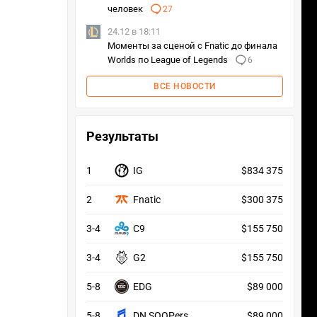
человек
27
24.12 в 18:11
Моменты за сценой с Fnatic до финала
Worlds по League of Legends
6
ВСЕ НОВОСТИ
Результаты
1
IG
$834 375
2
Fnatic
$300 375
3-4
C9
$155 750
3-4
G2
$155 750
5-8
EDG
$89 000
5-8
DN SOOPers
$89 000