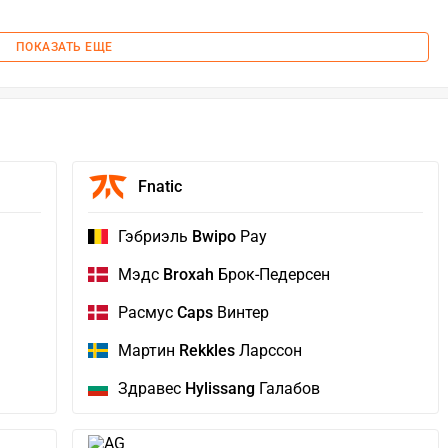
ПОКАЗАТЬ ЕЩЕ
Fnatic
Гэбриэль
Bwipo
Рау
Мэдс
Broxah
Брок-Педерсен
Расмус
Caps
Винтер
Мартин
Rekkles
Ларссон
Здравес
Hylissang
Галабов