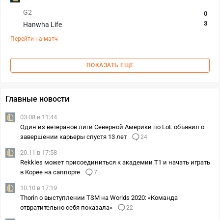
G2
0
3
Hanwha Life
Перейти на матч
ПОКАЗАТЬ ЕЩЕ
Главные новости
03.08 в 11:44
Один из ветеранов лиги Северной Америки по LoL объявил о
завершении карьеры спустя 13 лет
24
20.11 в 17:58
Rekkles может присоединиться к академии T1 и начать играть
в Корее на саппорте
7
10.10 в 17:19
Thorin о выступлении TSM на Worlds 2020: «Команда
отвратительно себя показала»
22