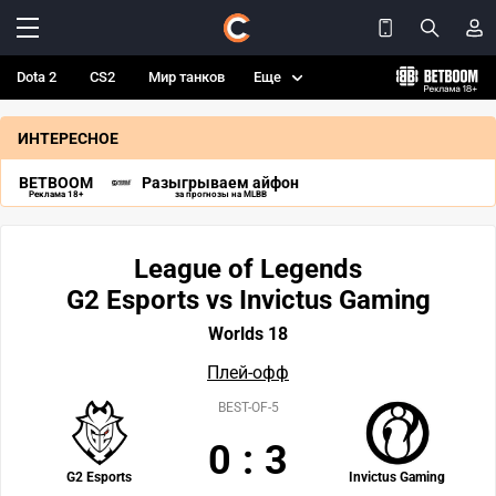
Dota 2
CS2
Мир танков
Еще
ИНТЕРЕСНОЕ
BETBOOM
Разыгрываем айфон
Реклама 18+
за прогнозы на MLBB
League of Legends
G2 Esports vs Invictus Gaming
Worlds 18
Плей-офф
BEST-OF-5
0
:
3
G2 Esports
Invictus Gaming