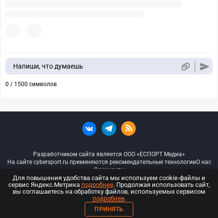
Напиши, что думаешь
0 / 1500 символов
Разработчиком сайта является ООО «ЕСПОРТ Медиа»
На сайте cybersport.ru применяются рекомендательные технологии
О нас
Документы
Для повышения удобства сайта мы используем cookie-файлы и
сервис Яндекс.Метрика
подробнее
. Продолжая использовать сайт,
© ООО «Киберспорт.ру» — Все права защищены
вы соглашаетесь на обработку файлов, используемых сервисом
подробнее
.
18+
ПРИНЯТЬ