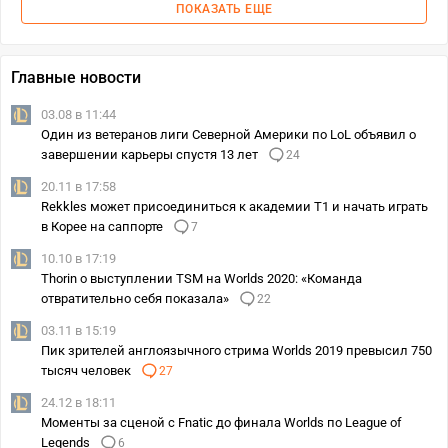
ПОКАЗАТЬ ЕЩЕ
Главные новости
03.08 в 11:44
Один из ветеранов лиги Северной Америки по LoL объявил о
завершении карьеры спустя 13 лет
24
20.11 в 17:58
Rekkles может присоединиться к академии T1 и начать играть
в Корее на саппорте
7
10.10 в 17:19
Thorin о выступлении TSM на Worlds 2020: «Команда
отвратительно себя показала»
22
03.11 в 15:19
Пик зрителей англоязычного стрима Worlds 2019 превысил 750
тысяч человек
27
24.12 в 18:11
Моменты за сценой с Fnatic до финала Worlds по League of
Legends
6