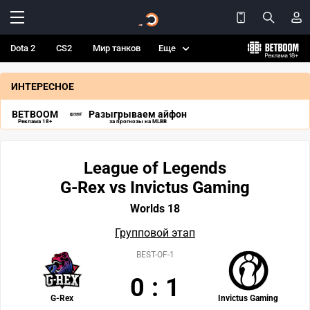
Dota 2
CS2
Мир танков
Еще
ИНТЕРЕСНОЕ
BETBOOM
Разыгрываем айфон
Реклама 18+
за прогнозы на MLBB
League of Legends
G-Rex vs Invictus Gaming
Worlds 18
Групповой этап
BEST-OF-1
0
:
1
G-Rex
Invictus Gaming