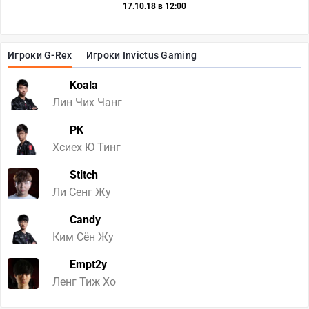
17.10.18 в 12:00
Игроки G-Rex
Игроки Invictus Gaming
Koala
Лин Чих Чанг
PK
Хсиех Ю Тинг
Stitch
Ли Сенг Жу
Candy
Ким Сён Жу
Empt2y
Ленг Тиж Хо