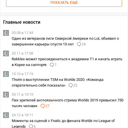
ПОКАЗАТЬ ЕЩЕ
Главные новости
03.08 в 11:44
Один из ветеранов лиги Северной Америки по LoL объявил о
завершении карьеры спустя 13 лет
24
20.11 в 17:58
Rekkles может присоединиться к академии T1 и начать играть
в Корее на саппорте
7
10.10 в 17:19
Thorin о выступлении TSM на Worlds 2020: «Команда
отвратительно себя показала»
22
03.11 в 15:19
Пик зрителей англоязычного стрима Worlds 2019 превысил 750
тысяч человек
27
24.12 в 18:11
Моменты за сценой с Fnatic до финала Worlds по League of
Legends
6