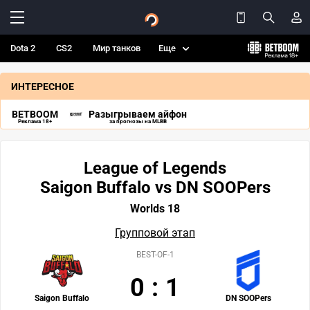
Dota 2
CS2
Мир танков
Еще
ИНТЕРЕСНОЕ
BETBOOM
Разыгрываем айфон
Реклама 18+
за прогнозы на MLBB
League of Legends
Saigon Buffalo vs DN SOOPers
Worlds 18
Групповой этап
BEST-OF-1
0
:
1
Saigon Buffalo
DN SOOPers