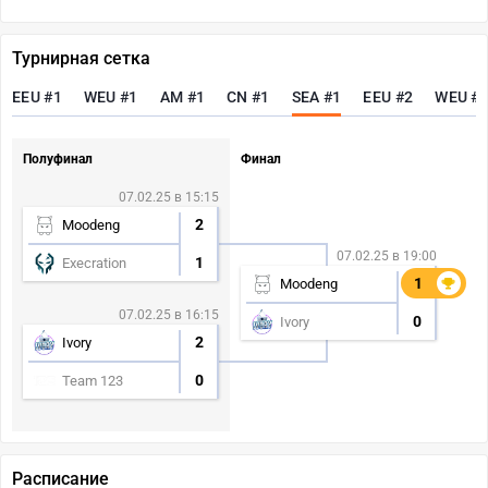
Турнирная сетка
EEU #1
WEU #1
AM #1
CN #1
SEA #1
EEU #2
WEU #
Полуфинал
Финал
07.02.25 в 15:15
2
Moodeng
07.02.25 в 19:00
1
Execration
1
1
Moodeng
07.02.25 в 16:15
0
Ivory
2
Ivory
0
Team 123
Расписание