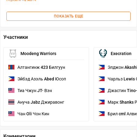
ПОКАЗАТЬ ЕЩЕ
Участники
Moodeng Warriors
Execration
Алтангинж
423
Билгуун
Элджон
Akash
Эйбэд Азэль
Abed
Юсоп
Чарльз
Lewis
Тиа Чжун
JT-
Вэн
Джастин
Tino
Ануча
Jabz
Джиравонг
Марк
Shanks
Р
Чан
Oli
Чон Кин
Брил
cml
Алви
Комментарии