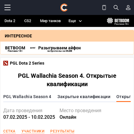
Dota 2
CS2
Мир танков
Еще
ИНТЕРЕСНОЕ
BETBOOM
Разыгрываем айфон
Реклама 18+
за прогнозы на MLBB
PGL Dota 2 Series
PGL Wallachia Season 4. Открытые
квалификации
PGL Wallachia Season 4
Закрытые квалификации
Открыт
Дата проведения
Место проведения
07.02.2025 - 10.02.2025
Онлайн
СЕТКА
УЧАСТНИКИ
РЕЗУЛЬТАТЫ