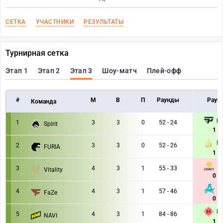
СЕТКА
УЧАСТНИКИ
РЕЗУЛЬТАТЫ
Турнирная сетка
Этап 1
Этап 2
Этап 3
Шоу-матч
Плей-офф
#
M
В
П
Раунды
Раунд
Команда
pa
1
3
3
0
52 - 24
Spirit
1 : 
M
2
3
3
0
52 - 26
FURIA
1 : 
Lg
3
4
3
1
55 - 33
Vitality
0 : 
A
4
4
3
1
57 - 46
FaZe
0 : 
N
5
4
3
1
84 - 86
NAVI
1 : 