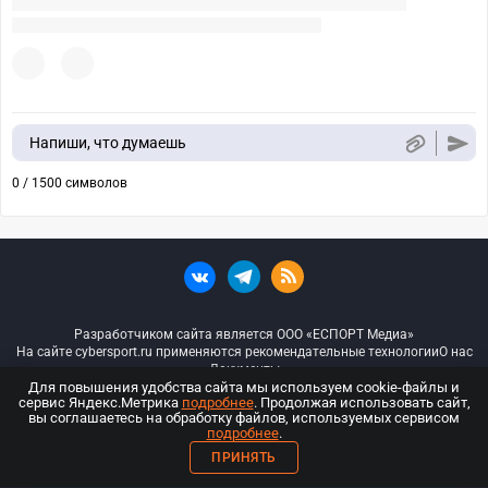
Напиши, что думаешь
0 / 1500 символов
Разработчиком сайта является ООО «ЕСПОРТ Медиа»
На сайте cybersport.ru применяются рекомендательные технологии
О нас
Документы
Для повышения удобства сайта мы используем cookie-файлы и
сервис Яндекс.Метрика
подробнее
. Продолжая использовать сайт,
© ООО «Киберспорт.ру» — Все права защищены
вы соглашаетесь на обработку файлов, используемых сервисом
подробнее
.
18+
ПРИНЯТЬ
ООО «Киберспорт.ру». Свидетельство о регистрации средств массовой