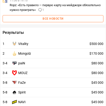
11.06 в 19:15
Ropz: «Есть правило — первую карту на мейджоре обязательно
нужно проиграть»
1
ВСЕ НОВОСТИ
Результаты
1
Vitality
$500 000
2
Mongolz
$170 000
3-4
paiN
$80 000
3-4
MOUZ
$80 000
5-8
FaZe
$45 000
5-8
Spirit
$45 000
5-8
NAVI
$45 000