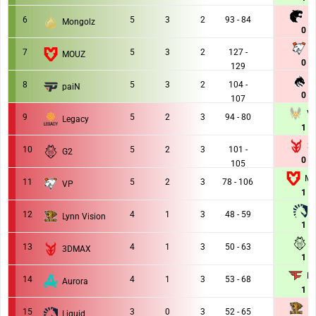
FU
6
5
3
2
93 - 84
Mongolz
0 : 
V
7
5
3
2
127 -
MOUZ
0 : 
129
T
8
5
3
2
104 -
paiN
0 : 
107
VT
9
5
2
3
94 - 80
Legacy
1 : 
3
10
5
2
3
101 -
G2
0 : 
105
MO
11
5
2
3
78 - 106
VP
1 : 
T
12
4
1
3
48 - 59
Lynn Vision
1 : 
G
13
4
1
3
50 - 63
3DMAX
1 : 
Fa
14
4
1
3
53 - 68
Aurora
1 : 
Ly
15
3
0
3
52 - 65
Liquid