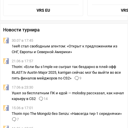
VRS EU
VRS
Новости турнира
30.07 в 17:45
1eeR стал свободным агентом: «Открыт к предложениям из
СНГ, Европы и Северной Америки»
21.06 в 17:57
Thorin: «Если бы s1mple не сыграл так бездарно в плей-офф
BLAST.tv Austin Major 2025, karrigan сейчас мог бы выйти во все
пять финалов мейджоров по CS2»
9
17.06 в 23:30
Ушел за бесплатным ПК и едой — molodoy рассказал, как начал
карьеру в CS2
14
15.06 в 17:01
Thorin про The Mongolz без Senzu: «Навсегда тир-1 середнячки»
7