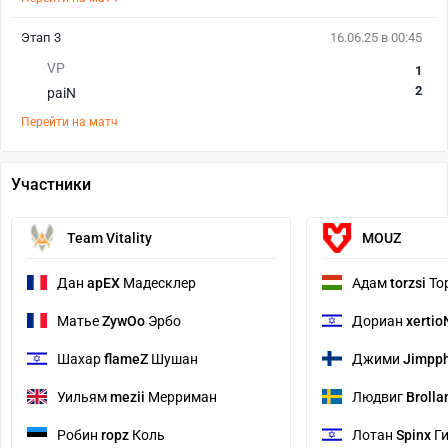
Этап 3
16.06.25 в 00:45
VP
1
2
paiN
Перейти на матч
Участники
Team Vitality
MOUZ
Дан
apEX
Мадесклер
Адам
torzsi
То
Матье
ZywOo
Эрбо
Дориан
xertio
Шахар
flameZ
Шушан
Джими
Jimpp
Уильям
mezii
Мерриман
Людвиг
Brolla
Робин
ropz
Коль
Лотан
Spinx
Ги