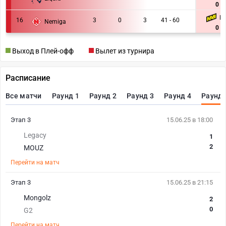
0 : 
NA
16
3
0
3
41 - 60
Nemiga
0 : 
Выход в Плей-офф
Вылет из турнира
Расписание
Все матчи
Раунд 1
Раунд 2
Раунд 3
Раунд 4
Раунд 
Этап 3
15.06.25 в 18:00
Legacy
1
2
MOUZ
Перейти на матч
Этап 3
15.06.25 в 21:15
Mongolz
2
0
G2
Перейти на матч