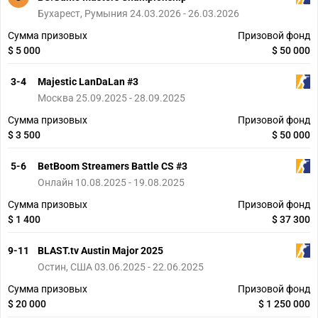
Бухарест, Румыния 24.03.2026 - 26.03.2026
Сумма призовых
Призовой фонд
$ 5 000
$ 50 000
3-4
Majestic LanDaLan #3
Москва 25.09.2025 - 28.09.2025
Сумма призовых
Призовой фонд
$ 3 500
$ 50 000
5-6
BetBoom Streamers Battle CS #3
Онлайн 10.08.2025 - 19.08.2025
Сумма призовых
Призовой фонд
$ 1 400
$ 37 300
9-11
BLAST.tv Austin Major 2025
Остин, США 03.06.2025 - 22.06.2025
Сумма призовых
Призовой фонд
$ 20 000
$ 1 250 000