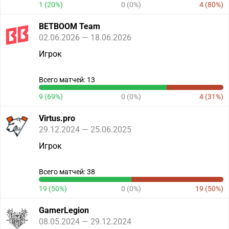
1 (20%)
0 (0%)
4 (80%)
BETBOOM Team
02.06.2026 — 18.06.2026
Игрок
Всего матчей: 13
9 (69%)
0 (0%)
4 (31%)
Virtus.pro
29.12.2024 — 25.06.2025
Игрок
Всего матчей: 38
19 (50%)
0 (0%)
19 (50%)
GamerLegion
08.05.2024 — 29.12.2024