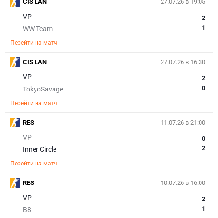
CIS LAN
27.07.26 в 19:05
VP
2
1
WW Team
Перейти на матч
CIS LAN
27.07.26 в 16:30
VP
2
0
TokyoSavage
Перейти на матч
RES
11.07.26 в 21:00
VP
0
2
Inner Circle
Перейти на матч
RES
10.07.26 в 16:00
VP
2
1
B8