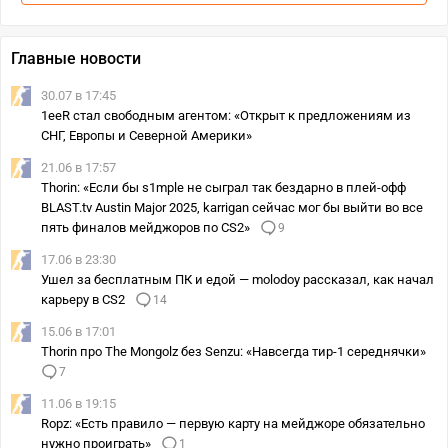
Главные новости
30.07 в 17:45
1eeR стал свободным агентом: «Открыт к предложениям из
СНГ, Европы и Северной Америки»
21.06 в 17:57
Thorin: «Если бы s1mple не сыграл так бездарно в плей-офф
BLAST.tv Austin Major 2025, karrigan сейчас мог бы выйти во все
пять финалов мейджоров по CS2»
9
17.06 в 23:30
Ушел за бесплатным ПК и едой — molodoy рассказал, как начал
карьеру в CS2
14
15.06 в 17:01
Thorin про The Mongolz без Senzu: «Навсегда тир-1 середнячки»
7
11.06 в 19:15
Ropz: «Есть правило — первую карту на мейджоре обязательно
нужно проиграть»
1