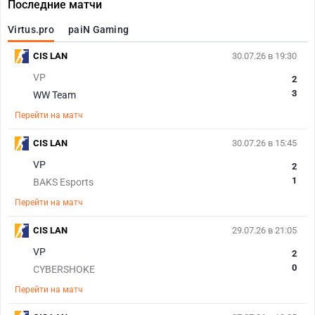
Последние матчи
Virtus.pro
paiN Gaming
CIS LAN
30.07.26 в 19:30
VP
2
3
WW Team
Перейти на матч
CIS LAN
30.07.26 в 15:45
VP
2
1
BAKS Esports
Перейти на матч
CIS LAN
29.07.26 в 21:05
VP
2
0
CYBERSHOKE
Перейти на матч