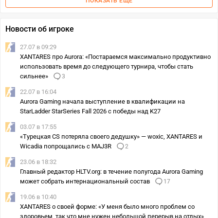
ПОКАЗАТЬ ЕЩЕ
Новости об игроке
27.07 в 09:29
XANTARES про Aurora: «Постараемся максимально продуктивно
использовать время до следующего турнира, чтобы стать
сильнее»
3
22.07 в 16:04
Aurora Gaming начала выступление в квалификации на
StarLadder StarSeries Fall 2026 с победы над K27
03.07 в 17:55
«Турецкая CS потеряла своего дедушку» — woxic, XANTARES и
Wicadia попрощались с MAJ3R
2
23.06 в 18:32
Главный редактор HLTV.org: в течение полугода Aurora Gaming
может собрать интернациональный состав
17
19.06 в 10:40
XANTARES о своей форме: «У меня было много проблем со
здоровьем, так что мне нужен небольшой перерыв на отдых»