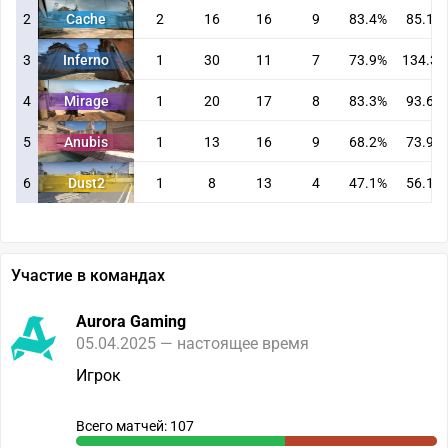
2
Cache
2
16
16
9
83.4%
85.1
3
Inferno
1
30
11
7
73.9%
134.3
4
Mirage
1
20
17
8
83.3%
93.6
5
Anubis
1
13
16
9
68.2%
73.9
6
Dust2
1
8
13
4
47.1%
56.1
Участие в командах
Aurora Gaming
05.04.2025 — настоящее время
Игрок
Всего матчей: 107