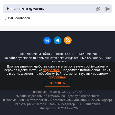
Напиши, что думаешь
0 / 1500 символов
Разработчиком сайта является ООО «ЕСПОРТ Медиа»
На сайте cybersport.ru применяются рекомендательные технологии
О нас
Документы
Для повышения удобства сайта мы используем cookie-файлы и
сервис Яндекс.Метрика
подробнее
. Продолжая использовать сайт,
© ООО «Киберспорт.ру» — Все права защищены
вы соглашаетесь на обработку файлов, используемых сервисом
подробнее
.
18+
ПРИНЯТЬ
ООО «Киберспорт.ру». Свидетельство о регистрации средств массовой
информации ЭЛ № ФС 77 - 74
022
выдано Федеральной службой по надзору в сфере связи,
информационных технологий и массовых коммуникаций (Роскомнадзор)
19 октября 2018 года. Главный редактор — В.Н. Животнев.
Cybersport.ru
@ 2011 - 2026