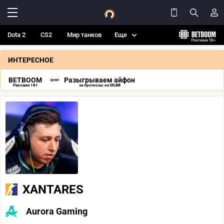
Dota 2
CS2
Мир танков
Еще
ИНТЕРЕСНОЕ
BETBOOM
Разыгрываем айфон
Реклама 18+
за прогнозы на MLBB
XANTARES
Aurora Gaming