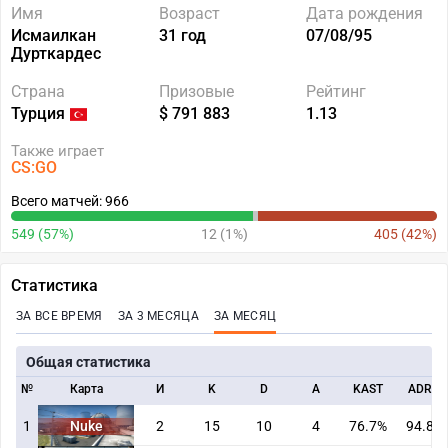
Имя
Возраст
Дата рождения
Исмаилкан
31 год
07/08/95
Дурткардес
Страна
Призовые
Рейтинг
Турция
$ 791 883
1.13
Также играет
CS:GO
Всего матчей: 966
549 (57%)
12 (1%)
405 (42%)
Статистика
ЗА ВСЕ ВРЕМЯ
ЗА 3 МЕСЯЦА
ЗА МЕСЯЦ
Общая статистика
№
Карта
И
K
D
A
KAST
ADR
1
Nuke
2
15
10
4
76.7%
94.8