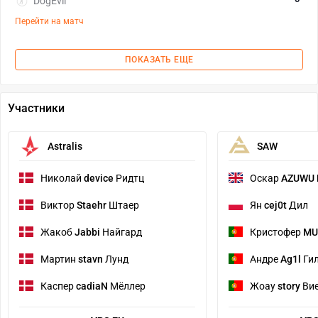
DogEvil
Перейти на матч
ПОКАЗАТЬ ЕЩЕ
Участники
Astralis
SAW
Николай
device
Ридтц
Оскар
AZUWU
Виктор
Staehr
Штаер
Ян
cej0t
Дил
Жакоб
Jabbi
Найгард
Кристофер
MU
Мартин
stavn
Лунд
Андре
Ag1l
Ги
Каспер
cadiaN
Мёллер
Жоау
story
Ви