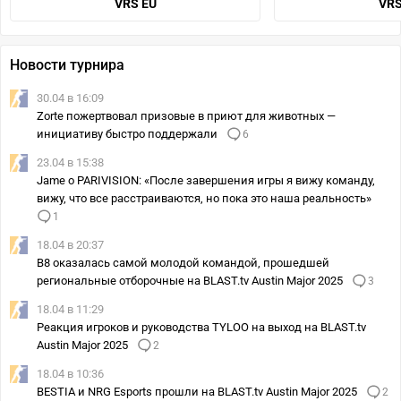
VRS EU
VRS
Новости турнира
30.04 в 16:09
Zorte пожертвовал призовые в приют для животных —
инициативу быстро поддержали
6
23.04 в 15:38
Jame о PARIVISION: «После завершения игры я вижу команду,
вижу, что все расстраиваются, но пока это наша реальность»
1
18.04 в 20:37
B8 оказалась самой молодой командой, прошедшей
региональные отборочные на BLAST.tv Austin Major 2025
3
18.04 в 11:29
Реакция игроков и руководства TYLOO на выход на BLAST.tv
Austin Major 2025
2
18.04 в 10:36
BESTIA и NRG Esports прошли на BLAST.tv Austin Major 2025
2