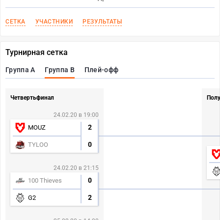
СЕТКА
УЧАСТНИКИ
РЕЗУЛЬТАТЫ
Турнирная сетка
Группа A
Группа B
Плей-офф
Четвертьфинал
Пол
24.02.20 в 19:00
2
MOUZ
0
TYLOO
24.02.20 в 21:15
0
100 Thieves
2
G2