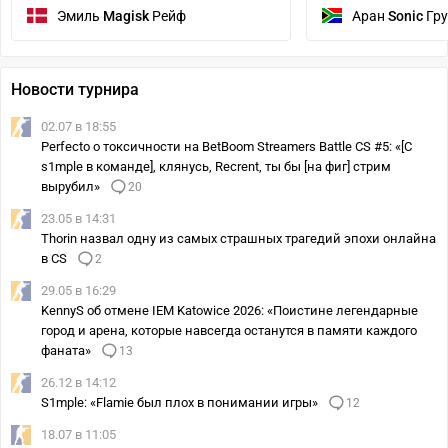
Эмиль
Magisk
Рейф
Аран
Sonic
Гру
Новости турнира
02.07 в 18:55
Perfecto о токсичности на BetBoom Streamers Battle CS #5: «[С
s1mple в команде], клянусь, Recrent, ты бы [на фиг] стрим
вырубил»
20
23.05 в 14:31
Thorin назвал одну из самых страшных трагедий эпохи онлайна
в CS
2
29.05 в 16:29
KennyS об отмене IEM Katowice 2026: «Поистине легендарные
город и арена, которые навсегда останутся в памяти каждого
фаната»
13
26.12 в 14:12
S1mple: «Flamie был плох в понимании игры»
12
18.07 в 11:05