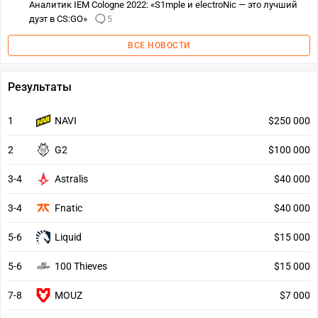
Аналитик IEM Cologne 2022: «S1mple и electroNic — это лучший
дуэт в CS:GO»
5
ВСЕ НОВОСТИ
Результаты
1
NAVI
$250 000
2
G2
$100 000
3-4
Astralis
$40 000
3-4
Fnatic
$40 000
5-6
Liquid
$15 000
5-6
100 Thieves
$15 000
7-8
MOUZ
$7 000