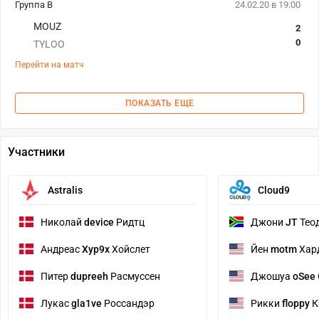
Группа B
24.02.20 в 19:00
MOUZ
2
0
TYLOO
Перейти на матч
ПОКАЗАТЬ ЕЩЕ
Участники
Astralis
Cloud9
Николай
device
Ридтц
Джони
JT
Тео
Андреас
Xyp9x
Хойслет
Йен
motm
Хар
Питер
dupreeh
Расмуссен
Джошуа
oSee
Лукас
gla1ve
Россандэр
Рикки
floppy
К