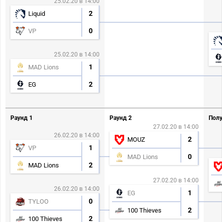
25.02.20 в 14:00
2
Liquid
0
VP
25.02.20 в 14:00
1
MAD Lions
2
EG
Раунд 1
Раунд 2
Полу
27.02.20 в 14:00
26.02.20 в 14:00
2
MOUZ
1
VP
0
MAD Lions
2
MAD Lions
27.02.20 в 14:00
26.02.20 в 14:00
1
EG
0
TYLOO
2
100 Thieves
2
100 Thieves