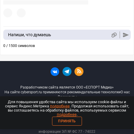
Напиши, что думаешь
0 / 1500 символов
Разработчиком сайта является ООО «ЕСПОРТ Медиа»
На сайте cybersport.ru применяются рекомендательные технологии
О нас
Документы
Для повышения удобства сайта мы используем cookie-файлы и
сервис Яндекс.Метрика
подробнее
. Продолжая использовать сайт,
© ООО «Киберспорт.ру» — Все права защищены
вы соглашаетесь на обработку файлов, используемых сервисом
подробнее
.
18+
ПРИНЯТЬ
ООО «Киберспорт.ру». Свидетельство о регистрации средств массовой
информации ЭЛ № ФС 77 - 74
022