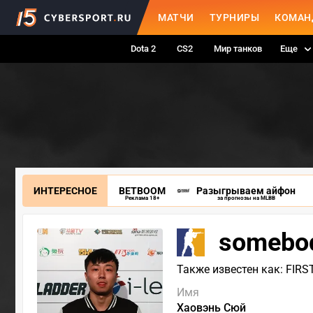
МАТЧИ
ТУРНИРЫ
КОМАН
Dota 2
CS2
Мир танков
Еще
ИНТЕРЕСНОЕ
BETBOOM
Разыгрываем айфон
Реклама 18+
за прогнозы на MLBB
somebo
Также известен как: FIR
Имя
Хаовэнь Сюй