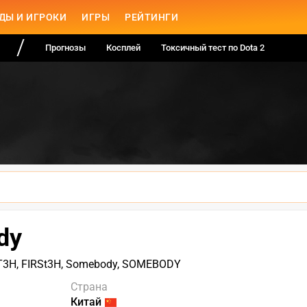
ДЫ И ИГРОКИ
ИГРЫ
РЕЙТИНГИ
Прогнозы
Косплей
Токсичный тест по Dota 2
dy
ST3H, FIRSt3H, Somebody, SOMEBODY
Страна
Китай