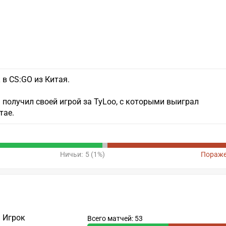
в CS:GO из Китая.
получил своей игрой за TyLoo, с которыми выиграл
тае.
Ничьи:
5 (1%)
Пораже
Игрок
Всего матчей: 53