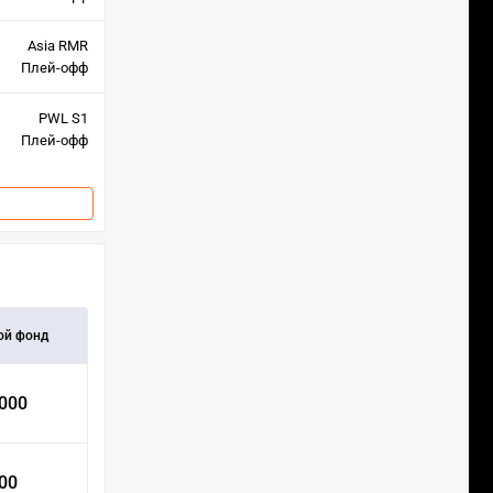
Asia RMR
Плей-офф
PWL S1
Плей-офф
ой фонд
 000
000