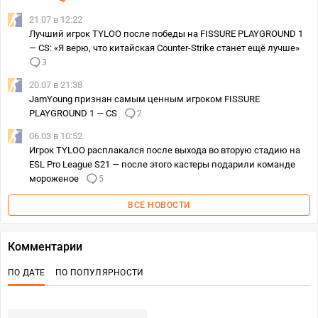
21.07 в 12:22
Лучший игрок TYLOO после победы на FISSURE PLAYGROUND 1
— CS: «Я верю, что китайская Counter-Strike станет ещё лучше»
3
20.07 в 21:38
JamYoung признан самым ценным игроком FISSURE
PLAYGROUND 1 — CS
2
06.03 в 10:52
Игрок TYLOO расплакался после выхода во вторую стадию на
ESL Pro League S21 — после этого кастеры подарили команде
мороженое
5
ВСЕ НОВОСТИ
Комментарии
ПО ДАТЕ
ПО ПОПУЛЯРНОСТИ