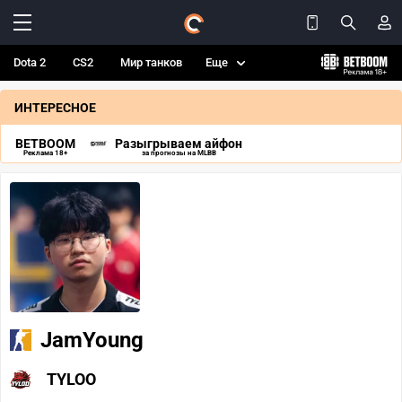
Dota 2
CS2
Мир танков
Еще
ИНТЕРЕСНОЕ
BETBOOM
Разыгрываем айфон
Реклама 18+
за прогнозы на MLBB
JamYoung
TYLOO