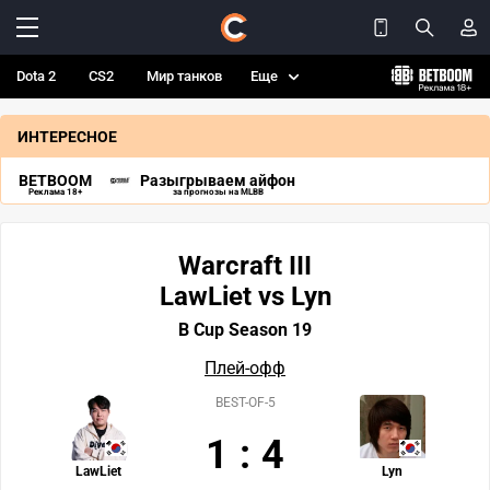
Dota 2
CS2
Мир танков
Еще
ИНТЕРЕСНОЕ
BETBOOM
Разыгрываем айфон
Реклама 18+
за прогнозы на MLBB
Warcraft III
LawLiet vs Lyn
B Cup Season 19
Плей-офф
BEST-OF-5
1
:
4
LawLiet
Lyn