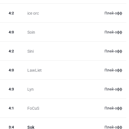
4
:
2
ice orc
Плей-офф
4
:
0
Soin
Плей-офф
4
:
2
Sini
Плей-офф
4
:
0
LawLiet
Плей-офф
4
:
3
Lyn
Плей-офф
4
:
1
FoCuS
Плей-офф
3
:
4
Sok
Плей-офф