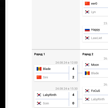
eer0
Lyn
23.
Happy
LawLiet
Раунд 1
Раунд 2
26.
24.08.24 в 12:00
Moon
4
Blade
Blade
2
Sini
26.
24.08.24 в 15:30
FoCuS
4
LabyRinth
LabyRinth
0
Soin