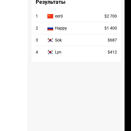
Результаты
1
eer0
$2 700
2
Happy
$1 400
3
Sok
$687
4
Lyn
$412