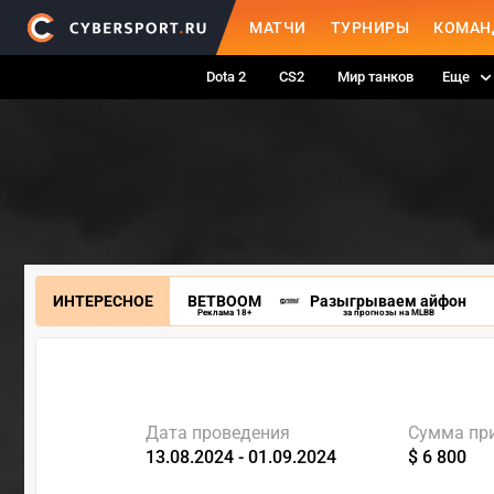
МАТЧИ
ТУРНИРЫ
КОМАН
Dota 2
CS2
Мир танков
Еще
ИНТЕРЕСНОЕ
BETBOOM
Разыгрываем айфон
Реклама 18+
за прогнозы на MLBB
Дата проведения
Сумма пр
13.08.2024 - 01.09.2024
$ 6 800