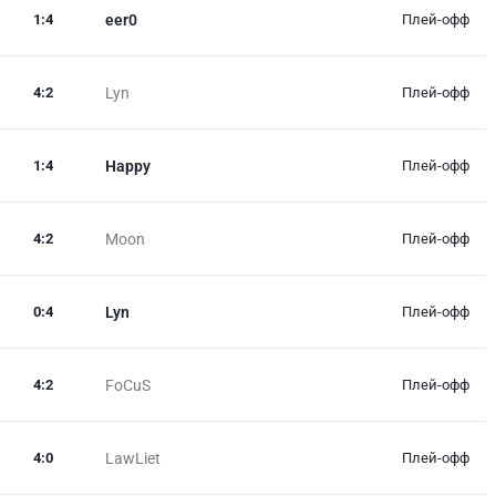
1
:
4
eer0
Плей-офф
4
:
2
Lyn
Плей-офф
1
:
4
Happy
Плей-офф
4
:
2
Moon
Плей-офф
0
:
4
Lyn
Плей-офф
4
:
2
FoCuS
Плей-офф
4
:
0
LawLiet
Плей-офф