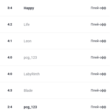
3
:
4
Happy
Плей-офф
4
:
2
Life
Плей-офф
4
:
1
Leon
Плей-офф
4
:
0
pcg_123
Плей-офф
4
:
0
LabyRinth
Плей-офф
4
:
3
Blade
Плей-офф
2
:
4
pcg_123
Плей-офф