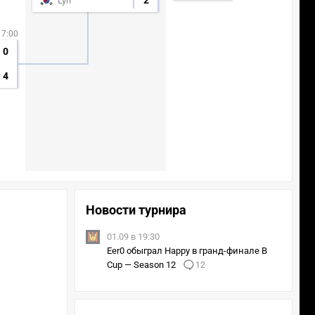
2
Lyn
17:00
0
4
Новости турнира
01.09 в 19:30
Eer0 обыграл Happy в гранд-финале B
Cup — Season 12
12