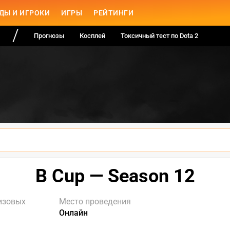
ДЫ И ИГРОКИ
ИГРЫ
РЕЙТИНГИ
Прогнозы
Косплей
Токсичный тест по Dota 2
B Cup — Season 12
изовых
Место проведения
Онлайн