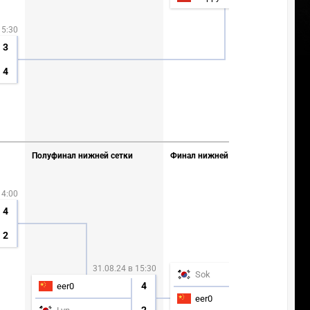
15:30
3
4
Полуфинал нижней сетки
Финал нижней сетки
14:00
4
2
01.09.24 в 14:00
31.08.24 в 15:30
1
Sok
4
eer0
4
eer0