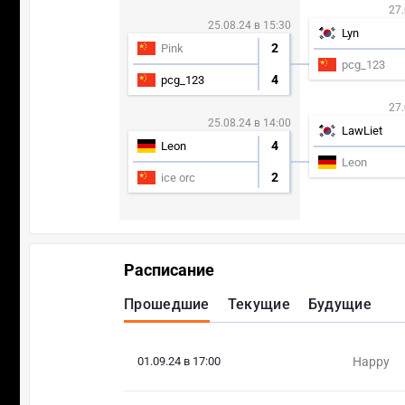
27.
25.08.24 в 15:30
Lyn
2
Pink
pcg_123
4
pcg_123
27.
25.08.24 в 14:00
LawLiet
4
Leon
Leon
2
ice orc
Расписание
Прошедшие
Текущие
Будущие
01.09.24 в 17:00
Happy