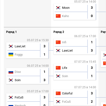
05.07.25 в 14:00
3
Moon
0
Kaho
Раунд 1
Раунд 2
Рау
06.07.25 в 17:00
05.07.25 в 15:30
1
Infi
3
LawLiet
3
LawLiet
1
Foggy
07.07.25 в 15:45
06.07.25 в 14:00
3
Life
1
Dise
1
Soin
3
Soin
07.07.25 в 14:00
05.07.25 в 17:00
3
Colorful
3
FoCuS
2
FoCuS
0
Neytpoh