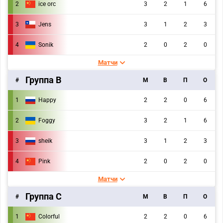
2
ice orc
3
2
1
6
3
Jens
3
1
2
3
4
Sonik
2
0
2
0
Матчи
Группа B
#
M
В
П
О
1
Happy
2
2
0
6
2
Foggy
3
2
1
6
3
sheik
3
1
2
3
4
Pink
2
0
2
0
Матчи
Группа C
#
M
В
П
О
1
Colorful
2
2
0
6