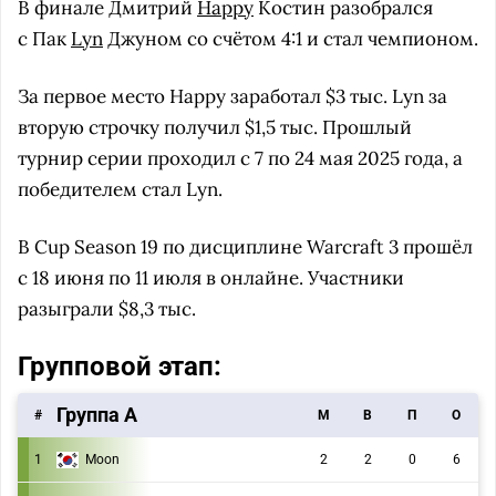
В финале Дмитрий
Happy
Костин разобрался
с Пак
Lyn
Джуном со счётом 4:1 и стал чемпионом.
За первое место Happy заработал $3 тыс. Lyn за
вторую строчку получил $1,5 тыс. Прошлый
турнир серии проходил с 7 по 24 мая 2025 года, а
победителем стал Lyn.
B Cup Season 19 по дисциплине Warcraft 3 прошёл
с 18 июня по 11 июля в онлайне. Участники
разыграли $8,3 тыс.
Групповой этап:
Группа A
#
M
В
П
О
1
Moon
2
2
0
6