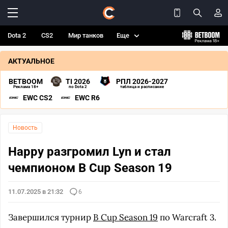
Dota 2
CS2
Мир танков
Еще
АКТУАЛЬНОЕ
BETBOOM
TI 2026
РПЛ 2026-2027
Реклама 18+
по Dota 2
таблица и расписание
EWC CS2
EWC R6
Новость
Happy разгромил Lyn и стал
чемпионом B Cup Season 19
11.07.2025 в 21:32
6
Завершился турнир
B Cup Season 19
по Warcraft 3.