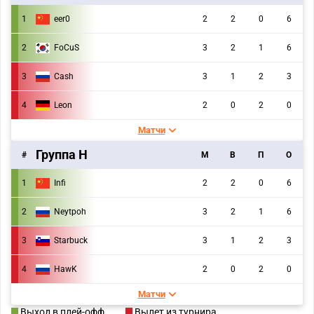
1
eer0
2
2
0
6
2
FoCuS
3
2
1
6
3
Cash
3
1
2
3
4
Leon
2
0
2
0
Матчи
Группа H
#
M
В
П
О
1
Infi
2
2
0
6
2
Neytpoh
3
2
1
6
3
Starbuck
3
1
2
3
4
HawK
2
0
2
0
Матчи
Выход в плей-офф
Вылет из турнира