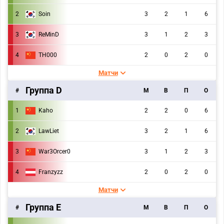
2
Soin
3
2
1
6
3
ReMinD
3
1
2
3
4
TH000
2
0
2
0
Матчи
Группа D
#
M
В
П
О
1
Kaho
2
2
0
6
2
LawLiet
3
2
1
6
3
War3Orcer0
3
1
2
3
4
Franzyzz
2
0
2
0
Матчи
Группа E
#
M
В
П
О