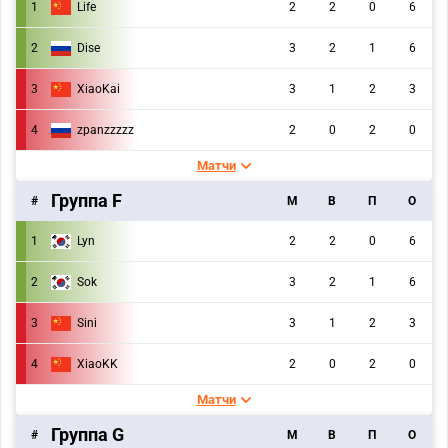
1
Life
2
2
0
6
2
Dise
3
2
1
6
3
XiaoKai
3
1
2
3
4
zpanzzzzz
2
0
2
0
Матчи
Группа F
#
M
В
П
О
1
Lyn
2
2
0
6
2
Sok
3
2
1
6
3
Sini
3
1
2
3
4
XiaoKK
2
0
2
0
Матчи
Группа G
#
M
В
П
О