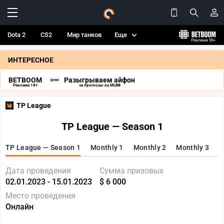
Dota 2
CS2
Мир танков
Еще
ИНТЕРЕСНОЕ
BETBOOM
Разыгрываем айфон
Реклама 18+
за прогнозы на MLBB
TP League
TP League — Season 1
TP League — Season 1
Monthly 1
Monthly 2
Monthly 3
Дата проведения
Сумма призовых
02.01.2023 - 15.01.2023
$ 6 000
Место проведения
Онлайн