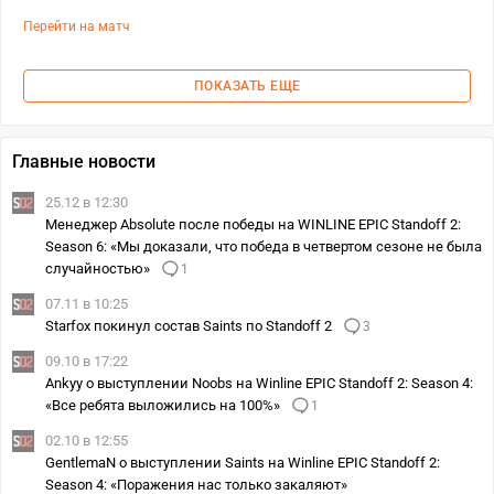
Перейти на матч
ПОКАЗАТЬ ЕЩЕ
Главные новости
25.12 в 12:30
Менеджер Absolute после победы на WINLINE EPIC Standoff 2:
Season 6: «Мы доказали, что победа в четвертом сезоне не была
случайностью»
1
07.11 в 10:25
Starfox покинул состав Saints по Standoff 2
3
09.10 в 17:22
Ankyy о выступлении Noobs на Winline EPIC Standoff 2: Season 4:
«Все ребята выложились на 100%»
1
02.10 в 12:55
GentlemaN о выступлении Saints на Winline EPIC Standoff 2:
Season 4: «Поражения нас только закаляют»