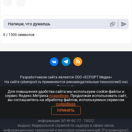
Напиши, что думаешь
0 / 1500 символов
Разработчиком сайта является ООО «ЕСПОРТ Медиа»
На сайте cybersport.ru применяются рекомендательные технологии
О нас
Документы
Для повышения удобства сайта мы используем cookie-файлы и
сервис Яндекс.Метрика
подробнее
. Продолжая использовать сайт,
© ООО «Киберспорт.ру» — Все права защищены
вы соглашаетесь на обработку файлов, используемых сервисом
подробнее
.
18+
ПРИНЯТЬ
ООО «Киберспорт.ру». Свидетельство о регистрации средств массовой
информации ЭЛ № ФС 77 - 74
022
выдано Федеральной службой по надзору в сфере связи,
информационных технологий и массовых коммуникаций (Роскомнадзор)