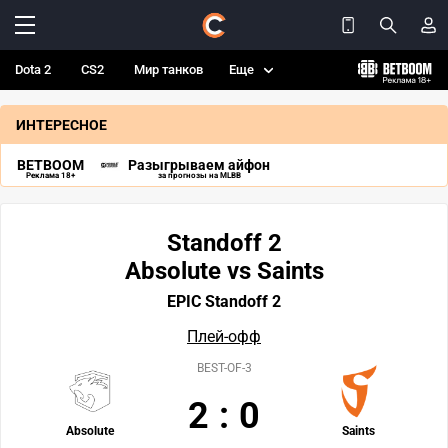
Dota 2
CS2
Мир танков
Еще
ИНТЕРЕСНОЕ
BETBOOM
Разыгрываем айфон
Реклама 18+
за прогнозы на MLBB
Standoff 2
Absolute vs Saints
EPIC Standoff 2
Плей-офф
BEST-OF-3
2
:
0
Absolute
Saints