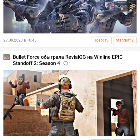
27.09.2023 в 10:45
Новость
Standoff 2
Bullet Force обыграла RevialGG на Winline EPIC
Standoff 2: Season 4
1