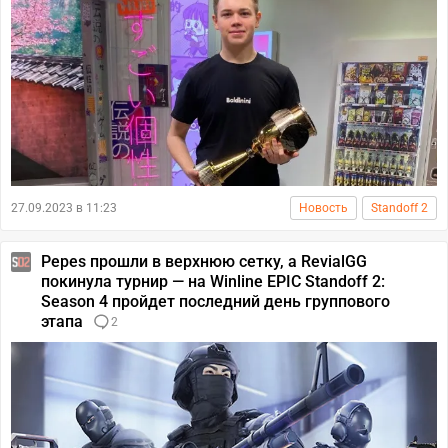
27.09.2023 в 11:23
Новость
Standoff 2
Pepes прошли в верхнюю сетку, а RevialGG
покинула турнир — на Winline EPIC Standoff 2:
Season 4 пройдет последний день группового
этапа
2