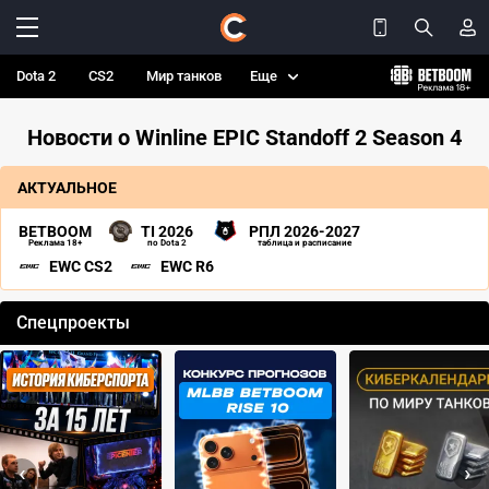
Dota 2
CS2
Мир танков
Еще
Новости о Winline EPIC Standoff 2 Season 4
АКТУАЛЬНОЕ
BETBOOM
TI 2026
РПЛ 2026-2027
Реклама 18+
по Dota 2
таблица и расписание
EWC CS2
EWC R6
Спецпроекты
‹
›