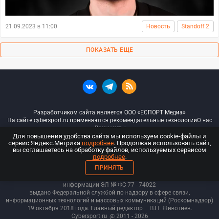
21.09.2023 в 11:00
Новость
Standoff 2
ПОКАЗАТЬ ЕЩЕ
Разработчиком сайта является ООО «ЕСПОРТ Медиа»
На сайте cybersport.ru применяются рекомендательные технологии
О нас
Документы
Для повышения удобства сайта мы используем cookie-файлы и
сервис Яндекс.Метрика
подробнее
. Продолжая использовать сайт,
© ООО «Киберспорт.ру» — Все права защищены
вы соглашаетесь на обработку файлов, используемых сервисом
подробнее
.
18+
ПРИНЯТЬ
ООО «Киберспорт.ру». Свидетельство о регистрации средств массовой
информации ЭЛ № ФС 77 - 74
022
выдано Федеральной службой по надзору в сфере связи,
информационных технологий и массовых коммуникаций (Роскомнадзор)
19 октября 2018 года. Главный редактор — В.Н. Животнев.
Cybersport.ru
@ 2011 - 2026