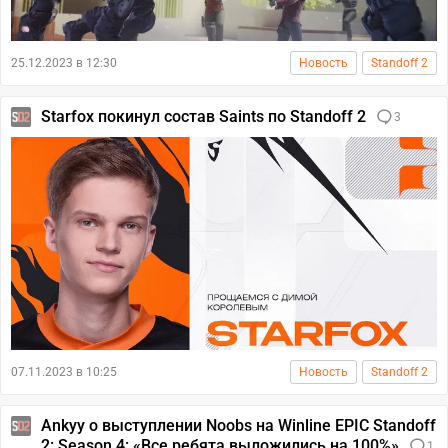
25.12.2023 в 12:30
Новость
Standoff 2
Starfox покинул состав Saints по Standoff 2
3
07.11.2023 в 10:25
Новость
Standoff 2
Ankyy о выступлении Noobs на Winline EPIC Standoff
2: Season 4: «Все ребята выложились на 100%»
1