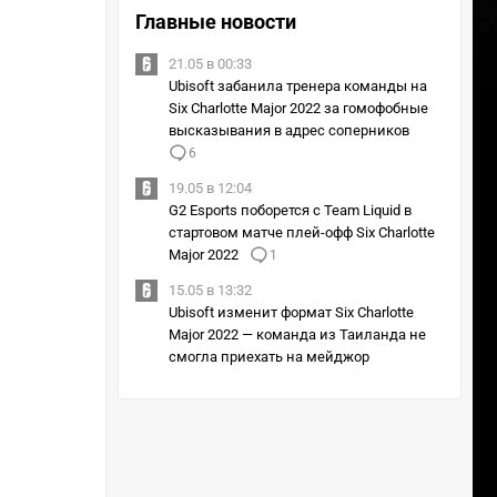
Главные новости
21.05 в 00:33
Ubisoft забанила тренера команды на
Six Charlotte Major 2022 за гомофобные
высказывания в адрес соперников
6
19.05 в 12:04
G2 Esports поборется с Team Liquid в
стартовом матче плей-офф Six Charlotte
Major 2022
1
15.05 в 13:32
Ubisoft изменит формат Six Charlotte
Major 2022 — команда из Таиланда не
смогла приехать на мейджор