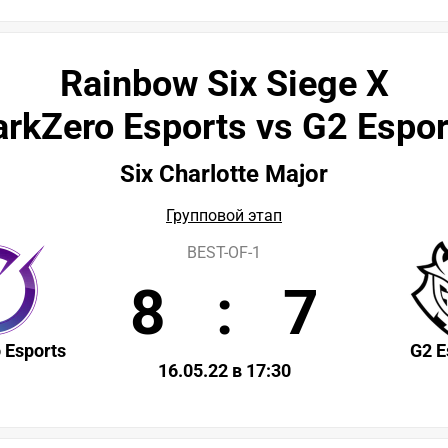
Rainbow Six Siege X
arkZero Esports vs G2 Espor
Six Charlotte Major
Групповой этап
BEST-OF-1
8
:
7
 Esports
G2 E
16.05.22 в 17:30