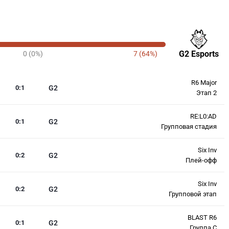
G2 Esports
0 (0%)
7 (64%)
R6 Major
0
:
1
G2
Этап 2
RE:L0:AD
0
:
1
G2
Групповая стадия
Six Inv
0
:
2
G2
Плей-офф
Six Inv
0
:
2
G2
Групповой этап
BLAST R6
0
:
1
G2
Группа С