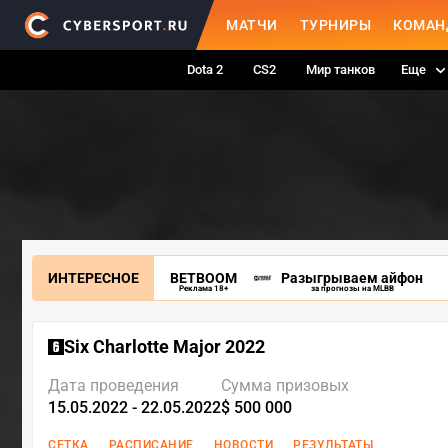
МАТЧИ
ТУРНИРЫ
КОМАН
Dota 2
CS2
Мир танков
Еще
ИНТЕРЕСНОЕ
BETBOOM
Разыгрываем айфон
Реклама 18+
за прогнозы на MLBB
Six Charlotte Major 2022
Дата проведения
Сумма призовых
15.05.2022 - 22.05.2022
$ 500 000
СЕТКА
РАСПИСАНИЕ
НОВОСТИ
РЕЗУЛЬТАТЫ