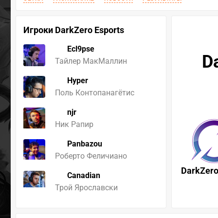
Игроки DarkZero Esports
Ecl9pse
D
Тайлер МакМаллин
Hyper
Поль Контопанагётис
njr
Ник Рапир
Panbazou
Роберто Феличиано
DarkZero
Canadian
Трой Ярославски