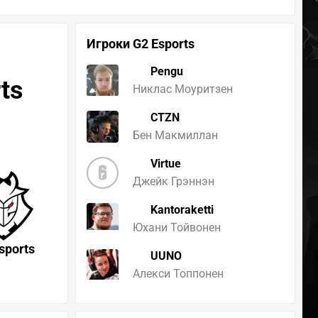
Игроки G2 Esports
Pengu
ts
Никлас Моуритзен
CTZN
Бен Макмиллан
Virtue
Джейк Грэннэн
Kantoraketti
Юхани Тойвонен
sports
UUNO
Алекси Топпонен