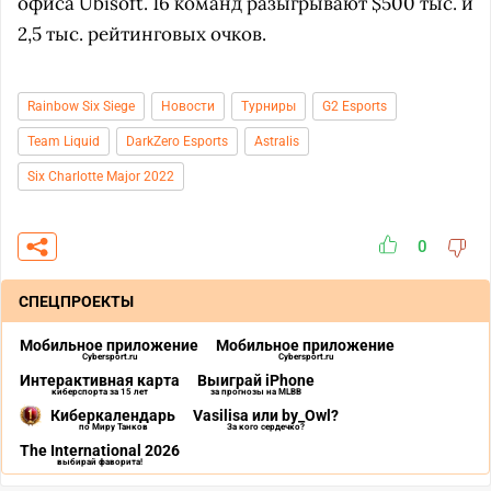
офиса Ubisoft. 16 команд разыгрывают $500 тыс. и
2,5 тыс. рейтинговых очков.
Rainbow Six Siege
Новости
Турниры
G2 Esports
Team Liquid
DarkZero Esports
Astralis
Six Charlotte Major 2022
0
СПЕЦПРОЕКТЫ
Мобильное приложение
Мобильное приложение
Cybersport.ru
Cybersport.ru
Интерактивная карта
Выиграй iPhone
киберспорта за 15 лет
за прогнозы на MLBB
Киберкалендарь
Vasilisa или by_Owl?
по Миру Танков
За кого сердечко?
The International 2026
выбирай фаворита!