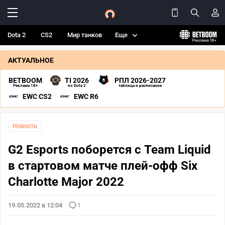
Dota 2
CS2
Мир танков
Еще
АКТУАЛЬНОЕ
BETBOOM
TI 2026
РПЛ 2026-2027
Реклама 18+
по Dota 2
таблица и расписание
EWC CS2
EWC R6
Новость
G2 Esports поборется с Team Liquid
в стартовом матче плей-офф Six
Charlotte Major 2022
19.05.2022 в 12:04
1