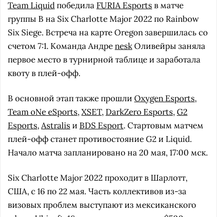
Team Liquid
победила
FURIA Esports
в матче
группы B на Six Charlotte Major 2022 по Rainbow
Six Siege. Встреча на карте Oregon завершилась со
счетом 7:1. Команда Андре
nesk
Оливейры заняла
первое место в турнирной таблице и заработала
квоту в плей-офф.
В основной этап также прошли
Oxygen Esports
,
Team oNe eSports
,
XSET
,
DarkZero Esports
,
G2
Esports
,
Astralis
и
BDS Esport
. Стартовым матчем
плей-офф станет противостояние G2 и Liquid.
Начало матча запланировано на 20 мая, 17:00 мск.
Six Charlotte Major 2022 проходит в Шарлотт,
США, с 16 по 22 мая. Часть коллективов из-за
визовых проблем выступают из мексиканского