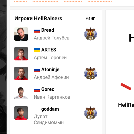
Игроки HellRaisers
Ранг
Dread
H
Андрей Голубев
570
ARTES
Артём Горобей
Afoninje
Андрей Афонин
628
Gorec
Иван Картанков
HellRa
goddam
Дулат
4689
Сейдимомын