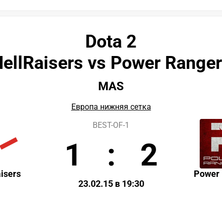
Dota 2
ellRaisers vs Power Range
MAS
Европа нижняя сетка
BEST-OF-1
1
:
2
isers
Power
23.02.15 в 19:30