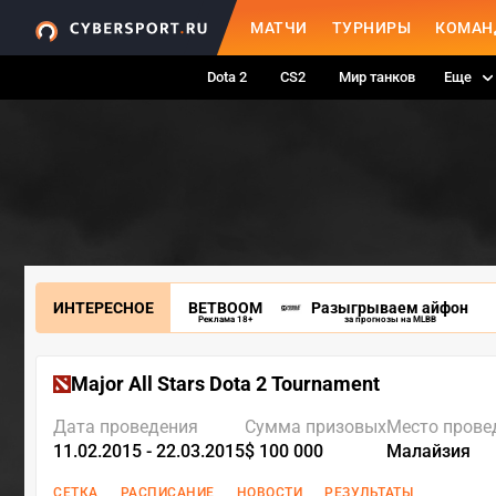
МАТЧИ
ТУРНИРЫ
КОМАН
Dota 2
CS2
Мир танков
Еще
ИНТЕРЕСНОЕ
BETBOOM
Разыгрываем айфон
Реклама 18+
за прогнозы на MLBB
Major All Stars Dota 2 Tournament
Дата проведения
Сумма призовых
Место прове
11.02.2015 - 22.03.2015
$ 100 000
Малайзия
СЕТКА
РАСПИСАНИЕ
НОВОСТИ
РЕЗУЛЬТАТЫ