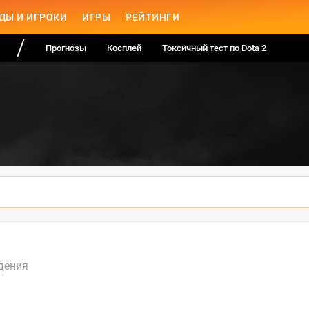
ДЫ И ИГРОКИ
ИГРЫ
РЕЙТИНГИ
Прогнозы
Косплей
Токсичный тест по Dota 2
дения