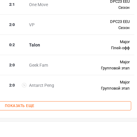
DPC23 EEU
2
:
1
One Move
Сезон
DPC23 EEU
2
:
0
VP
Сезон
Major
0
:
2
Talon
Плей-офф
Major
2
:
0
Geek Fam
Групповой этап
Major
2
:
0
Antarct Peng
Групповой этап
ПОКАЗАТЬ ЕЩЕ