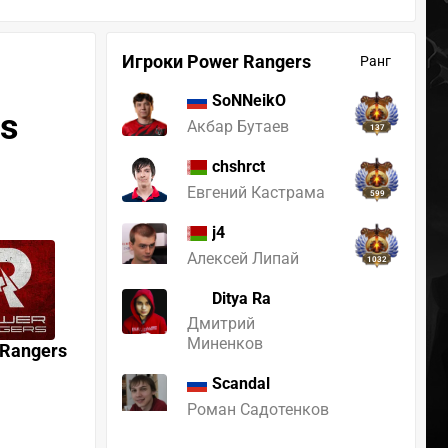
Игроки Power Rangers
Ранг
SoNNeikO
rs
Акбар Бутаев
137
chshrct
Евгений Кастрама
599
j4
Алексей Липай
1032
Ditya Ra
Дмитрий
Миненков
 Rangers
Scandal
Роман Садотенков