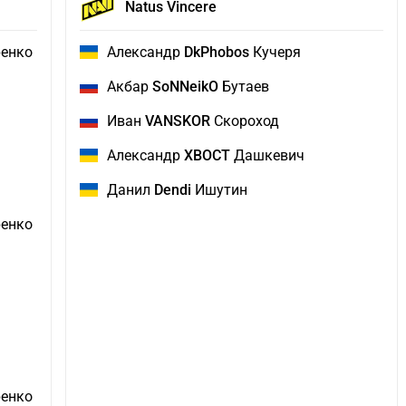
Natus Vincere
енко
Александр
DkPhobos
Кучеря
Акбар
SoNNeikO
Бутаев
Иван
VANSKOR
Скороход
Александр
XBOCT
Дашкевич
Данил
Dendi
Ишутин
енко
енко