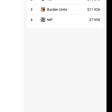
3
Burden Unite
$11 926
4
NiP
$7 950