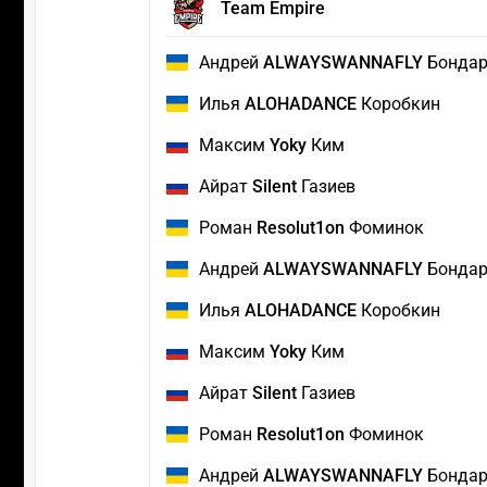
Team Empire
Андрей
ALWAYSWANNAFLY
Бондар
Илья
ALOHADANCE
Коробкин
Максим
Yoky
Ким
Айрат
Silent
Газиев
Роман
Resolut1on
Фоминок
Андрей
ALWAYSWANNAFLY
Бондар
Илья
ALOHADANCE
Коробкин
Максим
Yoky
Ким
Айрат
Silent
Газиев
Роман
Resolut1on
Фоминок
Андрей
ALWAYSWANNAFLY
Бондар