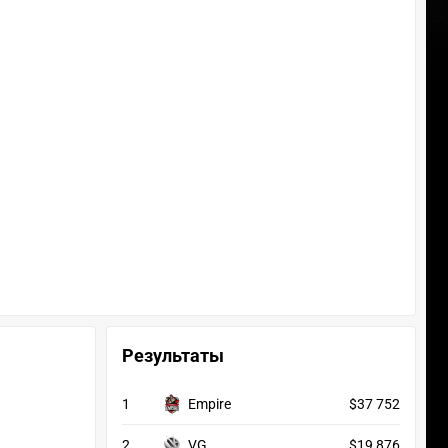
Результаты
1
Empire
$37 752
2
VG
$19 876