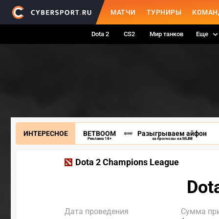
МАТЧИ
ТУРНИРЫ
КОМАН
Dota 2
CS2
Мир танков
Еще
ИНТЕРЕСНОЕ
BETBOOM
Разыгрываем айфон
Реклама 18+
за прогнозы на MLBB
Dota 2 Champions League
Dot
Дата проведения
Сумма пр