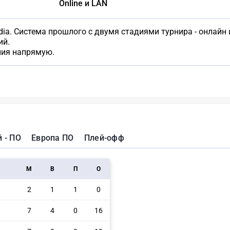
Online и LAN
dia. Система прошлого с двумя стадиями турнира - онлайн 
ий.
ния напрямую.
 - ПО
Европа ПО
Плей-офф
M
В
П
О
2
1
1
0
7
4
0
16