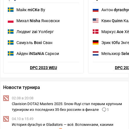
Майк
miCKe
Ву
Антон
dyrachy
Михал
Nisha
Янковски
Квин
Quinn
Ка
Людвиг
zai
Уолберг
Маркус
Ace
Хё
Самуэль
Boxi
Сван
Эрик
tOfu
Энг
Айден
iNSaNiA
Саркои
Мельхиор
Sele
DPC 2023 WEU
DPC 20
Новости турнира
02.08 в 20:08
Clavision DOTA2 Masters 2025: Snow-Ruyi стал первым крупным
турниром из последних 35 без россиян в финале
5
04.10 в 15:49
История dyrachyo и Gladiators — всё. Вспоминаем, какими