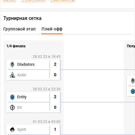
Турнирная сетка
Групповой этап
Плей-офф
1/4 финала
Пол
28.02.23 в 18:45
2
Gladiators
0
Aster
28.02.23 в 23:30
2
Entity
0
EG
01.03.23 в 03:00
1
Spirit