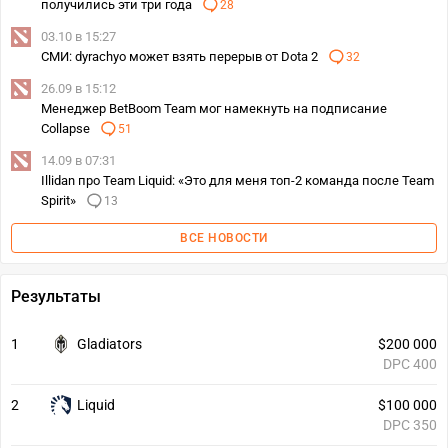
получились эти три года
28
03.10 в 15:27
СМИ: dyrachyo может взять перерыв от Dota 2
32
26.09 в 15:12
Менеджер BetBoom Team мог намекнуть на подписание
Collapse
51
14.09 в 07:31
Illidan про Team Liquid: «Это для меня топ-2 команда после Team
Spirit»
13
ВСЕ НОВОСТИ
Результаты
1
Gladiators
$200 000
DPC 400
2
Liquid
$100 000
DPC 350