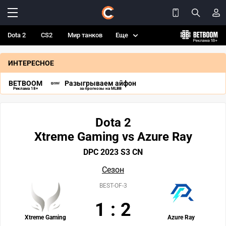
Dota 2
CS2
Мир танков
Еще
ИНТЕРЕСНОЕ
BETBOOM
Разыгрываем айфон
Реклама 18+
за прогнозы на MLBB
Dota 2
Xtreme Gaming vs Azure Ray
DPC 2023 S3 CN
Сезон
BEST-OF-3
1
:
2
Xtreme Gaming
Azure Ray