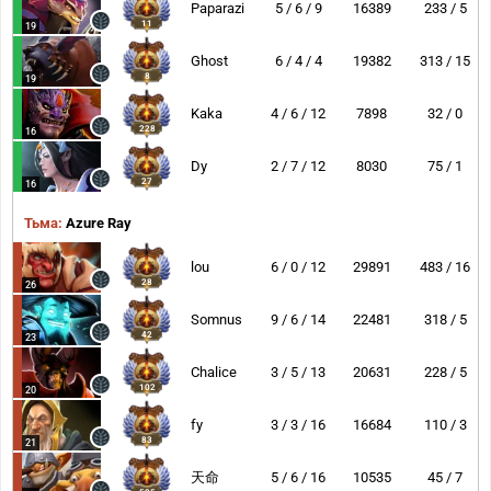
Paparazi
5 / 6 / 9
16389
233 / 5
11
19
Ghost
6 / 4 / 4
19382
313 / 15
8
19
Kaka
4 / 6 / 12
7898
32 / 0
228
16
Dy
2 / 7 / 12
8030
75 / 1
27
16
Тьма:
Azure Ray
lou
6 / 0 / 12
29891
483 / 16
28
26
Somnus
9 / 6 / 14
22481
318 / 5
42
23
Chalice
3 / 5 / 13
20631
228 / 5
102
20
fy
3 / 3 / 16
16684
110 / 3
83
21
天命
5 / 6 / 16
10535
45 / 7