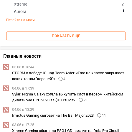
Xtreme
0
1
Aurora
Перейти на матч
ПОКАЗАТЬ ЕЩЕ
Главные новости
05.06 в 16:44
STORM о победе IG над Team Aster: «Emo на классе закрывает
каких-то там "королей"»
4
04.06 в 17:39
Sylar: Nigma Galaxy хотела выкупить слот в первом китайском
дивизионе DPC 2023 за $100 тысяч
21
04.06 в 13:29
Invictus Gaming сыграет на The Bali Major 2023
11
03.06 в 17:25
Xtreme Gaming обыграла PSG.LGD в матче на Dota Pro Circuit