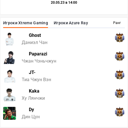
20.05.23 в 14:00
Игроки Xtreme Gaming
Игроки Azure Ray
Ранг
Ghost
8
Даниэл Чан
Paparazi
11
Чжан Чэньчжун
JT-
20
Тиа Чжун Вэн
Kaka
228
Ху Лянчжи
Dy
27
Дин Цун