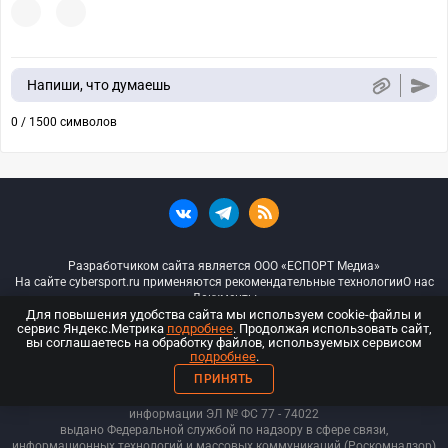
Напиши, что думаешь
0 / 1500 символов
Разработчиком сайта является ООО «ЕСПОРТ Медиа»
На сайте cybersport.ru применяются рекомендательные технологии
О нас
Документы
Для повышения удобства сайта мы используем cookie-файлы и
сервис Яндекс.Метрика
подробнее
. Продолжая использовать сайт,
© ООО «Киберспорт.ру» — Все права защищены
вы соглашаетесь на обработку файлов, используемых сервисом
подробнее
.
18+
ПРИНЯТЬ
ООО «Киберспорт.ру». Свидетельство о регистрации средств массовой
информации ЭЛ № ФС 77 - 74
022
выдано Федеральной службой по надзору в сфере связи,
информационных технологий и массовых коммуникаций (Роскомнадзор)