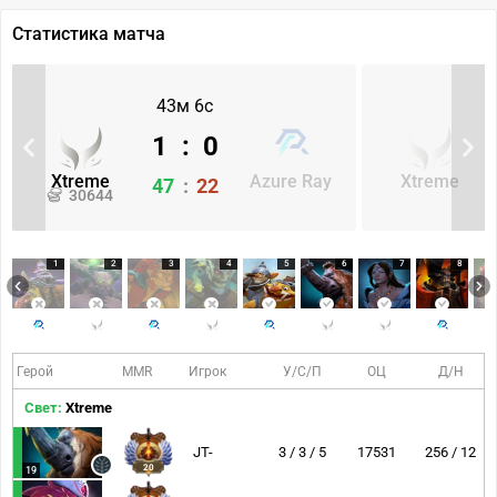
Статистика матча
43м 6с
1
:
0
Xtreme
Azure Ray
Xtreme
47
:
22
30644
1
2
3
4
5
6
7
8
Герой
MMR
Игрок
У/С/П
ОЦ
Д/Н
Свет:
Xtreme
JT-
3 / 3 / 5
17531
256 / 12
20
19