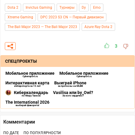
Dota 2
Invictus Gaming
Турниры
Dy
Emo
Xtreme Gaming
DPC 2023 S3 CN — Первый дивизион
The Bali Major 2023 — The Bali Major 2023
Azure Ray Dota 2
3
СПЕЦПРОЕКТЫ
Мобильное приложение
Мобильное приложение
Cybersport.ru
Cybersport.ru
Интерактивная карта
Выиграй iPhone
киберспорта за 15 лет
за прогнозы на MLBB
Киберкалендарь
Vasilisa или by_Owl?
по Миру Танков
За кого сердечко?
The International 2026
выбирай фаворита!
Комментарии
ПО ДАТЕ
ПО ПОПУЛЯРНОСТИ