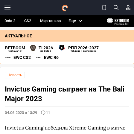
Dota 2
CS2
Мир танков
Еще
АКТУАЛЬНОЕ
BETBOOM
TI 2026
РПЛ 2026-2027
Реклама 18+
по Dota 2
таблица и расписание
EWC CS2
EWC R6
Новость
Invictus Gaming сыграет на The Bali
Major 2023
04.06.2023 в 13:29
11
Invictus Gaming
победила
Xtreme Gaming
в матче