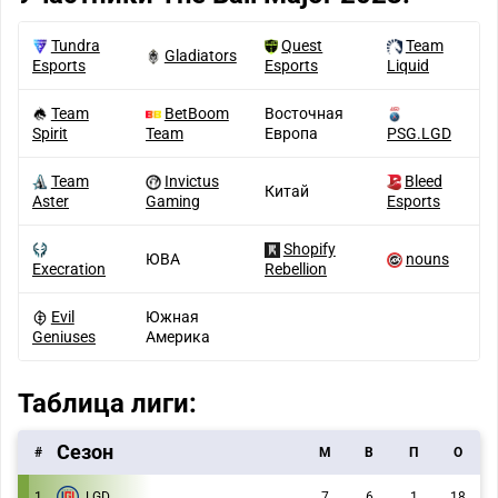
Tundra
Quest
Team
Gladiators
Esports
Esports
Liquid
Team
BetBoom
Восточная
Spirit
Team
Европа
PSG.LGD
Team
Invictus
Bleed
Китай
Aster
Gaming
Esports
Shopify
ЮВА
nouns
Execration
Rebellion
Evil
Южная
Geniuses
Америка
Таблица лиги:
Сезон
#
M
В
П
О
1
LGD
7
6
1
18