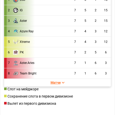
2
IG
7
5
2
15
3
Aster
7
5
2
15
4
Azure Ray
7
4
3
12
5
Xtreme
7
4
3
12
6
PK
7
2
5
6
7
Aster.Aries
7
1
6
3
8
Team Bright
7
1
6
3
Матчи
Слот на мейджоре
Сохранение слота в первом дивизионе
Вылет из первого дивизиона