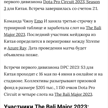
первого дивизиона
Dota Pro Circuit 2023: Season
3
для Китая. Встреча завершилась со счетом 2:1.
Команда Чжоу
Emo
И заняла третью строчку в
турнирной таблице и заработала слот на
The Bali
Major 2023
. Последний участник мейджора из
Китая определится в переигровке между Xtreme
и
Azure Ray
. Дата проведения матча будет
объявлена позже.
Встречи первого дивизиона DPC 2023: S3 для
Китая проходят с 16 мая по 4 июня в онлайне и на
стадионе. Коллективы разыгрывают призовой
фонд в размере $205 тыс., 1 150 очков Dota Pro
Circuit и четыре слота на
The Bali Major 2023
.
Участники The Bali Major 2023: