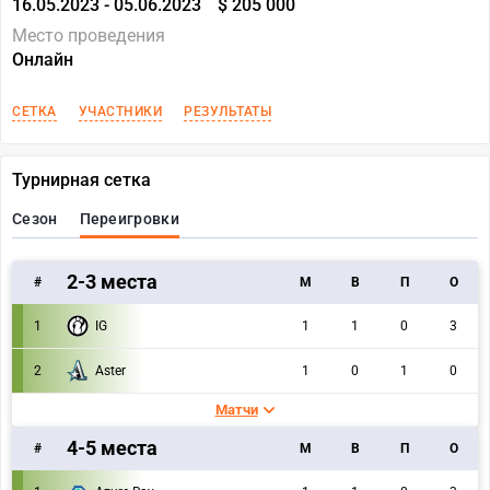
16.05.2023 - 05.06.2023
$ 205 000
Место проведения
Онлайн
СЕТКА
УЧАСТНИКИ
РЕЗУЛЬТАТЫ
Турнирная сетка
Сезон
Переигровки
2-3 места
#
M
В
П
О
1
IG
1
1
0
3
2
Aster
1
0
1
0
Матчи
4-5 места
#
M
В
П
О