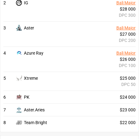
2
IG
Bali Major
$28 000
DPC 300
3
Aster
Bali Major
$27 000
DPC 200
4
Azure Ray
Bali Major
$26 000
DPC 100
5
Xtreme
$25 000
DPC 50
6
PK
$24 000
7
Aster.Aries
$23 000
8
Team Bright
$22 000