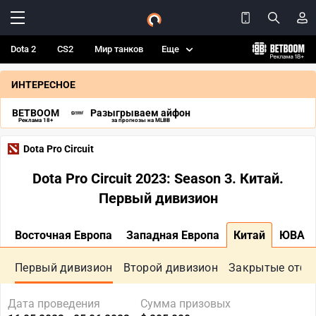
Dota 2
CS2
Мир танков
Еще
ИНТЕРЕСНОЕ
BETBOOM
Разыгрываем айфон
Реклама 18+
за прогнозы на MLBB
Dota Pro Circuit
Dota Pro Circuit 2023: Season 3. Китай.
Первый дивизион
Восточная Европа
Западная Европа
Китай
ЮВА
Первый дивизион
Второй дивизион
Закрытые отбо
Дата проведения
Сумма призовых