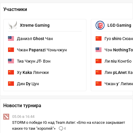
Участники
Xtreme Gaming
LGD Gaming
Даниэл
Ghost
Чан
Гуо
shiro
Сюан
Чжан
Paparazi
Чэньчжун
Чэн
NothingT
Тиа Чжун
JT-
Вэн
Ли
niu
Конгбо
Ху
Kaka
Лянчжи
Лин
pLAnet
Ха
Дин
Dy
Цун
Чжан
y`
Липин
Новости турнира
05.06 в 16:44
STORM о победе IG над Team Aster: «Emo на классе закрывает
каких-то там "королей"»
4