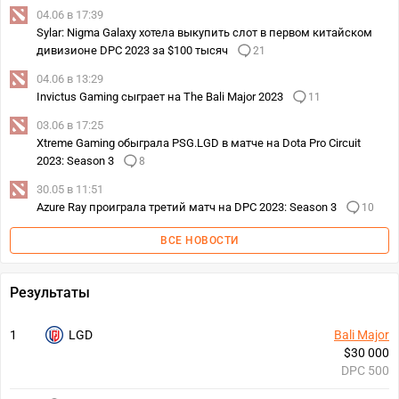
04.06 в 17:39
Sylar: Nigma Galaxy хотела выкупить слот в первом китайском
дивизионе DPC 2023 за $100 тысяч
21
04.06 в 13:29
Invictus Gaming сыграет на The Bali Major 2023
11
03.06 в 17:25
Xtreme Gaming обыграла PSG.LGD в матче на Dota Pro Circuit
2023: Season 3
8
30.05 в 11:51
Azure Ray проиграла третий матч на DPC 2023: Season 3
10
ВСЕ НОВОСТИ
Результаты
1
LGD
Bali Major
$30 000
DPC 500