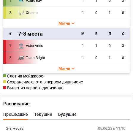
1
Azure Ray
1
1
0
3
2
Xtreme
1
0
1
0
Матчи
7-8 места
#
M
В
П
О
1
Aster.Aries
1
1
0
3
2
Team Bright
1
0
1
0
Матчи
Слот на мейджоре
Сохранение слота в первом дивизионе
Вылет из первого дивизиона
Расписание
Прошедшие
Текущие
Будущие
2-3 места
05.06.23 в 11:10