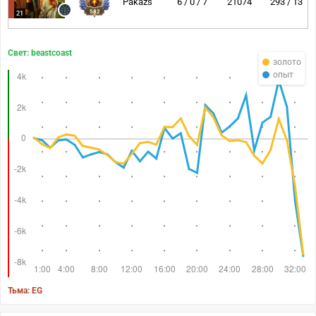
Pakazs
6 / 0 / 7
21074
293 / 13
582
21
Свет: beastcoast
золото
опыт
Тьма: EG