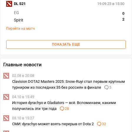
DL S21
19.09.23 в 15:30
EG
0
2
Spirit
Перейти на матч
ПОКАЗАТЬ ЕЩЕ
Главные новости
02.08 в 20:08
Clavision DOTA2 Masters 2025: Snow-Ruyi стал первым крупным
турниром из последних 35 без россиян в финале
5
04.10 в 15:49
История dyrachyo и Gladiators — всё. Вспоминаем, какими
получились эти три года
28
03.10 в 15:27
СМИ: dyrachyo может взять перерыв от Dota 2
32