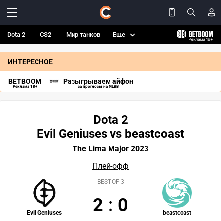
Dota 2
CS2
Мир танков
Еще
ИНТЕРЕСНОЕ
BETBOOM
Разыгрываем айфон
Реклама 18+
за прогнозы на MLBB
Dota 2
Evil Geniuses vs beastcoast
The Lima Major 2023
Плей-офф
BEST-OF-3
2
:
0
Evil Geniuses
beastcoast