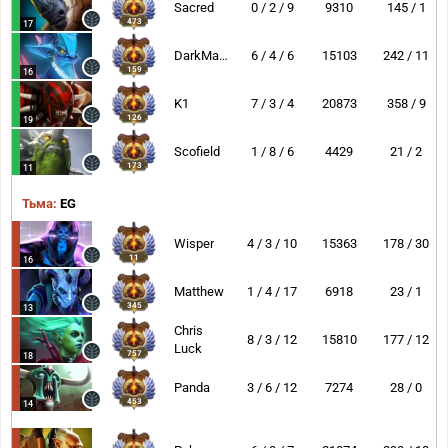
Sacred
0 / 2 / 9
9310
145 / 1
473
17
DarkMago
6 / 4 / 6
15103
242 / 11
159
16
K1
7 / 3 / 4
20873
358 / 9
126
19
Scofield
1 / 8 / 6
4429
21 / 2
173
11
Тьма:
EG
Wisper
4 / 3 / 10
15363
178 / 30
11
16
Matthew
1 / 4 / 17
6918
23 / 1
345
13
Chris
8 / 3 / 12
15810
177 / 12
Luck
757
18
Panda
3 / 6 / 12
7274
28 / 0
453
14