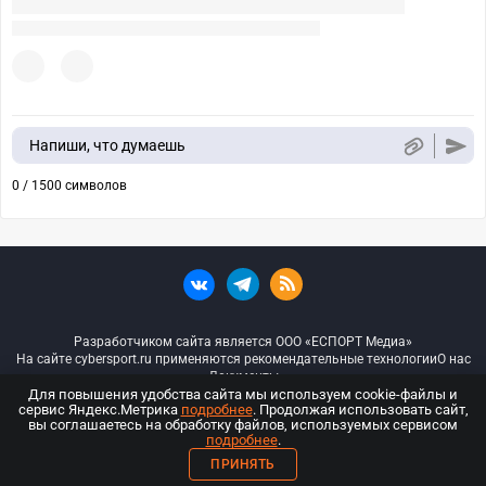
Напиши, что думаешь
0 / 1500 символов
Разработчиком сайта является ООО «ЕСПОРТ Медиа»
На сайте cybersport.ru применяются рекомендательные технологии
О нас
Документы
Для повышения удобства сайта мы используем cookie-файлы и
сервис Яндекс.Метрика
подробнее
. Продолжая использовать сайт,
© ООО «Киберспорт.ру» — Все права защищены
вы соглашаетесь на обработку файлов, используемых сервисом
подробнее
.
18+
ПРИНЯТЬ
ООО «Киберспорт.ру». Свидетельство о регистрации средств массовой