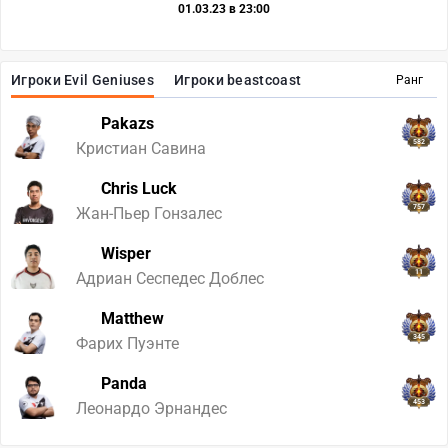
01.03.23 в 23:00
Игроки Evil Geniuses
Игроки beastcoast
Ранг
Pakazs
582
Кристиан Савина
Chris Luck
757
Жан-Пьер Гонзалес
Wisper
11
Адриан Сеспедес Доблес
Matthew
345
Фарих Пуэнте
Panda
453
Леонардо Эрнандес