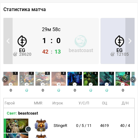
Статистика матча
29м 58с
1
:
0
EG
beastcoast
EG
42
:
13
28620
12105
1
2
3
4
5
6
7
8
Герой
MMR
Игрок
У/С/П
ОЦ
Д/Н
Свет:
beastcoast
StingeR
0 / 5 / 11
4619
40 / 4
91
14