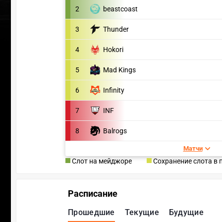
2
beastcoast
3
Thunder
4
Hokori
5
Mad Kings
6
Infinity
7
INF
8
Balrogs
Матчи
Слот на мейджоре
Сохранение слота в 
Расписание
Прошедшие
Текущие
Будущие