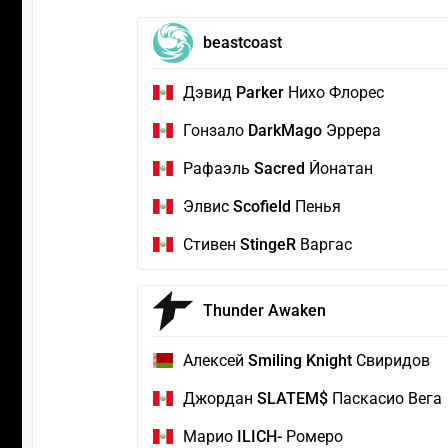
beastcoast
Дэвид
Parker
Нихо Флорес
Гонзало
DarkMago
Эррера
Рафаэль
Sacred
Йонатан
Элвис
Scofield
Пенья
Стивен
StingeR
Варгас
Thunder Awaken
Алексей
Smiling Knight
Свиридов
Джордан
SLATEM$
Паскасио Вега
Марио
ILICH-
Ромеро