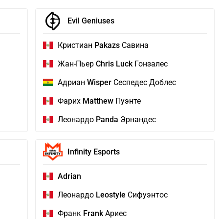
Evil Geniuses
Кристиан
Pakazs
Савина
Жан-Пьер
Chris Luck
Гонзалес
Адриан
Wisper
Сеспедес Доблес
Фарих
Matthew
Пуэнте
Леонардо
Panda
Эрнандес
Infinity Esports
Adrian
Леонардо
Leostyle
Сифуэнтос
Франк
Frank
Ариес