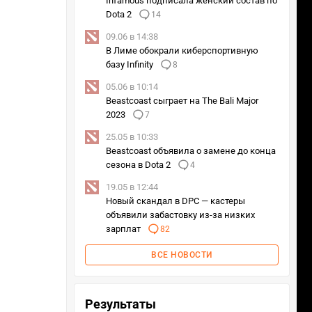
Infamous подписала женский состав по
Dota 2
14
09.06 в 14:38
В Лиме обокрали киберспортивную
базу Infinity
8
05.06 в 10:14
Beastcoast сыграет на The Bali Major
2023
7
25.05 в 10:33
Beastcoast объявила о замене до конца
сезона в Dota 2
4
19.05 в 12:44
Новый скандал в DPC — кастеры
объявили забастовку из-за низких
зарплат
82
ВСЕ НОВОСТИ
Результаты