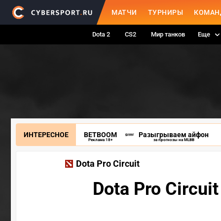
МАТЧИ
ТУРНИРЫ
КОМАН
Dota 2
CS2
Мир танков
Еще
ИНТЕРЕСНОЕ
BETBOOM
Разыгрываем айфон
Реклама 18+
за прогнозы на MLBB
Dota Pro Circuit
Dota Pro Circu