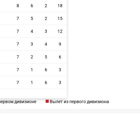
8
6
2
18
7
5
2
15
7
4
3
12
7
3
4
9
7
2
5
6
7
1
6
3
7
1
6
3
первом дивизионе
Вылет из первого дивизиона