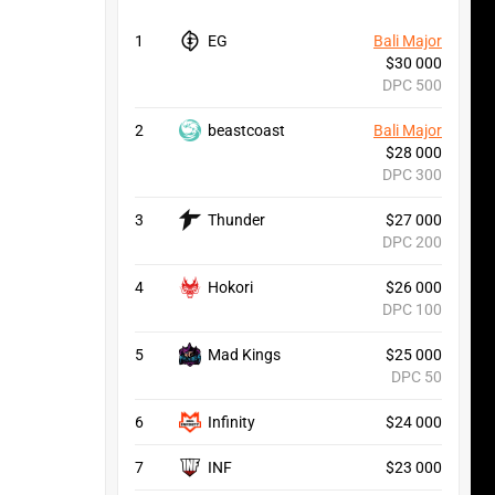
1
EG
Bali Major
$30 000
DPC 500
2
beastcoast
Bali Major
$28 000
DPC 300
3
Thunder
$27 000
DPC 200
4
Hokori
$26 000
DPC 100
5
Mad Kings
$25 000
DPC 50
6
Infinity
$24 000
7
INF
$23 000