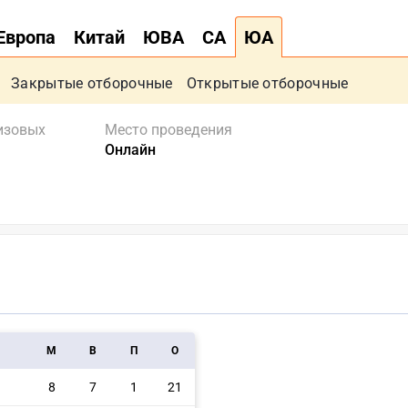
Европа
Китай
ЮВА
СА
ЮА
Закрытые отборочные
Открытые отборочные
изовых
Место проведения
Онлайн
M
В
П
О
8
7
1
21