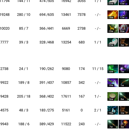
11794
144 / 11
474 /505
16942
3055
1 / 1
20м
15м
19248
280 / 10
694 /635
13461
7378
- / -
18м
12м
10020
85 / 7
366 /441
6669
2738
- / -
23м
26м
7777
39 / 3
328 /468
13254
683
1 / 1
25м
2м
2738
24 / 1
190 /262
9080
174
11 / 15
10м
7м
9922
189 / 8
391 /437
10857
342
- / -
19м
1м
9428
205 / 18
368 /402
17611
167
1 / -
16м
8м
4575
48 / 3
183 /275
5161
0
2 / 1
19м
-2м
9943
188 / 6
389 /429
11522
243
- / -
7м
3м