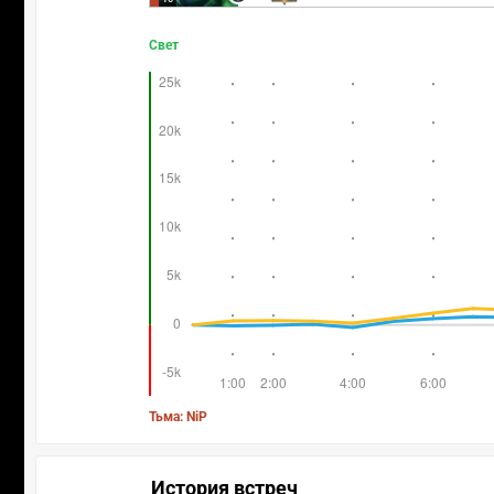
Свет
Тьма: NiP
История встреч