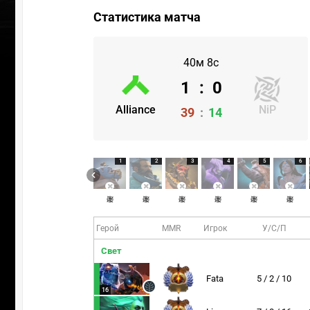
Статистика матча
40м 8с
1
:
0
Alliance
NiP
39
:
14
1
2
3
4
5
6
Герой
MMR
Игрок
У/С/П
Свет
Fata
5 / 2 / 10
16