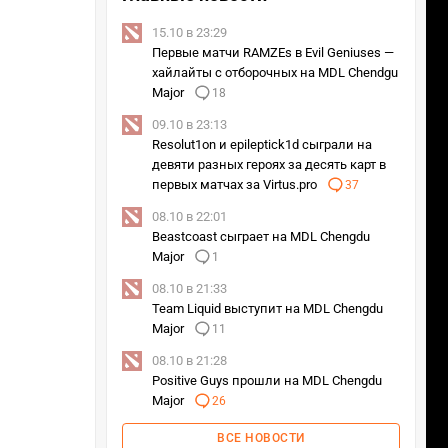
15.10 в 23:29
Первые матчи RAMZEs в Evil Geniuses —
хайлайты с отборочных на MDL Chendgu
Major
18
09.10 в 23:13
Resolut1on и epileptick1d сыграли на
девяти разных героях за десять карт в
первых матчах за Virtus.pro
37
08.10 в 22:01
Beastcoast сыграет на MDL Chengdu
Major
1
08.10 в 21:33
Team Liquid выступит на MDL Chengdu
Major
11
08.10 в 21:28
Positive Guys прошли на MDL Chengdu
Major
26
ВСЕ НОВОСТИ