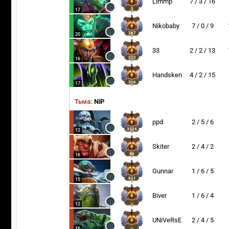
Limmp
7 / 3 / 16
1
17
Nikobaby
7 / 0 / 9
267
20
33
2 / 2 / 13
272
16
Handsken
4 / 2 / 15
316
17
Тьма:
NiP
ppd
2 / 5 / 6
3324
12
Skiter
2 / 4 / 2
46
16
Gunnar
1 / 6 / 5
611
15
Biver
1 / 6 / 4
12
UNiVeRsE
2 / 4 / 5
16