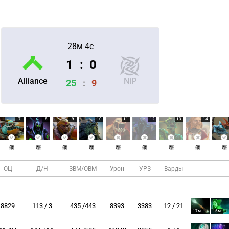
28м 4с
1
:
0
Alliance
NiP
25
:
9
7
8
9
10
11
12
13
14
ОЦ
Д/Н
ЗВМ/ОВМ
Урон
УРЗ
Варды
8829
113 / 3
435 /443
8393
3383
12 / 21
17м
15м