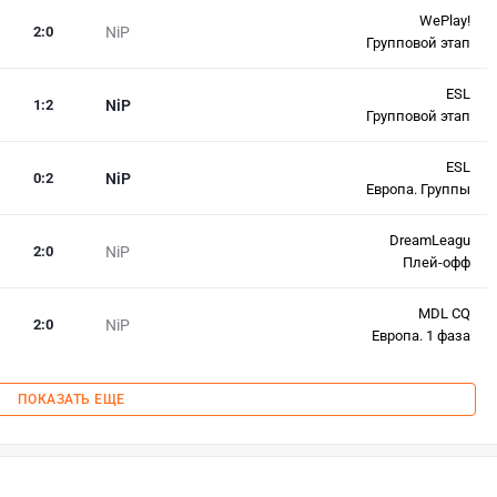
WePlay!
2
:
0
NiP
Групповой этап
ESL
1
:
2
NiP
Групповой этап
ESL
0
:
2
NiP
Европа. Группы
DreamLeagu
2
:
0
NiP
Плей-офф
MDL CQ
2
:
0
NiP
Европа. 1 фаза
ПОКАЗАТЬ ЕЩЕ