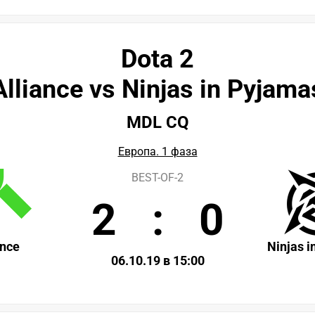
Dota 2
Alliance vs Ninjas in Pyjama
MDL CQ
Европа. 1 фаза
BEST-OF-2
2
:
0
ance
Ninjas 
06.10.19 в 15:00