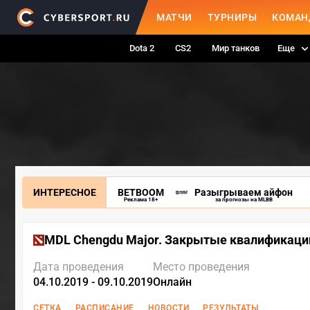
МАТЧИ
ТУРНИРЫ
КОМАН
Dota 2
CS2
Мир танков
Еще
ИНТЕРЕСНОЕ
BETBOOM
Разыгрываем айфон
Реклама 18+
за прогнозы на MLBB
MDL Chengdu Major. Закрытые квалификаци
Дата проведения
Место проведения
04.10.2019 - 09.10.2019
Онлайн
СЕТКА
РАСПИСАНИЕ
НОВОСТИ
РЕЗУЛЬТАТЫ