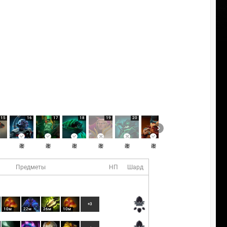
15
16
17
18
19
20
21
22
Предметы
НП
Шард
+3
10м
22м
26м
10м