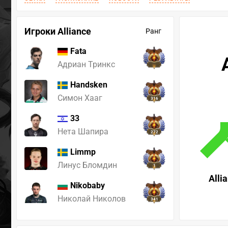
Игроки Alliance
Ранг
Fata
Адриан Тринкс
Handsken
Симон Хааг
316
33
Нета Шапира
272
Limmp
Линус Бломдин
1
Alli
Nikobaby
Николай Николов
341