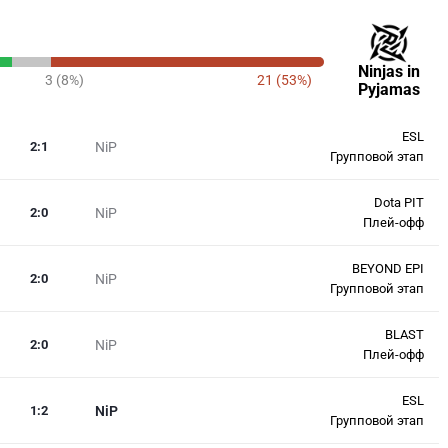
Ninjas in
3 (8%)
21 (53%)
Pyjamas
ESL
2
:
1
NiP
Групповой этап
Dota PIT
2
:
0
NiP
Плей-офф
BEYOND EPI
2
:
0
NiP
Групповой этап
BLAST
2
:
0
NiP
Плей-офф
ESL
1
:
2
NiP
Групповой этап