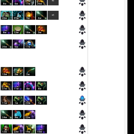
+1
8м
6м
17м
26м
+1
26м
21м
9м
6м
8м
13м
18м
3м
20м
6м
17м
13м
0м
2м
27м
11м
4м
8м
11м
1м
23м
1м
24м
8м
23м
12м
23м
19м
10м