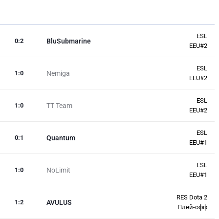
ESL
0
:
2
BluSubmarine
EEU#2
ESL
1
:
0
Nemiga
EEU#2
ESL
1
:
0
TT Team
EEU#2
ESL
0
:
1
Quantum
EEU#1
ESL
1
:
0
NoLimit
EEU#1
RES Dota 2
1
:
2
AVULUS
Плей-офф