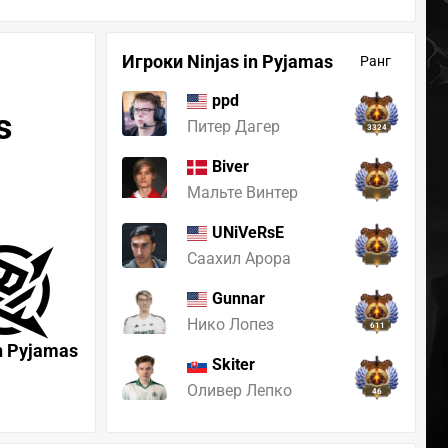
Игроки Ninjas in Pyjamas
Ранг
ppd
s
Питер Дагер
3324
Biver
Мальте Винтер
UNiVeRsE
Саахил Арора
Gunnar
Нико Лопез
611
in Pyjamas
Skiter
Оливер Лепко
46