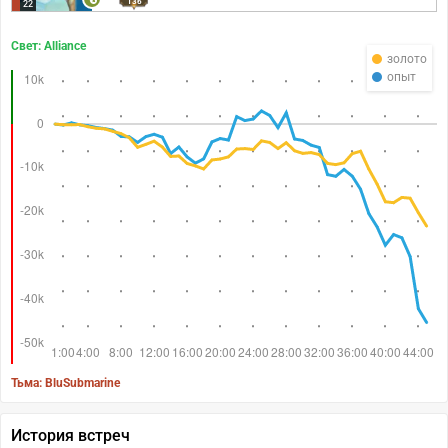
136
22
Свет: Alliance
золото
опыт
Тьма: BluSubmarine
История встреч