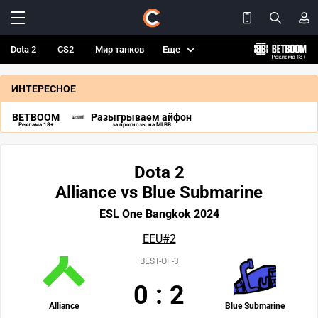
Dota 2
CS2
Мир танков
Еще
ИНТЕРЕСНОЕ
BETBOOM
Разыгрываем айфон
Реклама 18+
за прогнозы на MLBB
Dota 2
Alliance vs Blue Submarine
ESL One Bangkok 2024
EEU#2
BEST-OF-3
0
:
2
Alliance
Blue Submarine