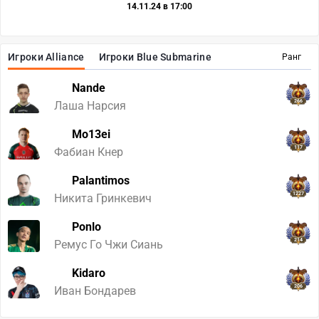
14.11.24 в 17:00
Игроки Alliance
Игроки Blue Submarine
Ранг
Nande
266
Лаша Нарсия
Mo13ei
117
Фабиан Кнер
Palantimos
1227
Никита Гринкевич
Ponlo
214
Ремус Го Чжи Сиань
Kidaro
206
Иван Бондарев