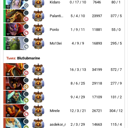
Kidaro
0 / 17 / 10
7646
80 / 1
206
17
Palantimos
5 / 4 / 10
23997
377 / 5
1227
25
Ponlo
1 / 9 / 11
11881
55 / 0
214
17
Mo13ei
4 / 9 / 9
16893
295 / 5
117
23
Тьма:
BluSubmarine
16 / 3 / 13
34199
572 / 7
156
28
8 / 6 / 25
29118
277 / 9
163
25
9 / 4 / 29
17109
131 / 2
262
24
Mirele
12 / 3 / 21
26721
304 / 12
261
25
asdekor_r
2 / 3 / 29
14663
115 / 4