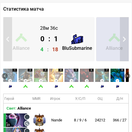
Статистика матча
28м 36с
0
:
1
Alliance
BluSubmarine
Alliance
4
:
18
1
2
3
4
5
6
7
8
Герой
MMR
Игрок
У/С/П
ОЦ
Д/Н
Свет:
Alliance
Nande
8 / 9 / 6
24212
366 / 27
266
23