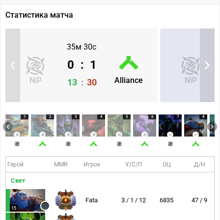
Статистика матча
35м 30с
0
:
1
NiP
Alliance
NiP
13
:
30
1
2
3
4
5
6
7
8
Герой
MMR
Игрок
У/С/П
ОЦ
Д/Н
Свет
Fata
3 / 1 / 12
6835
47 / 9
15