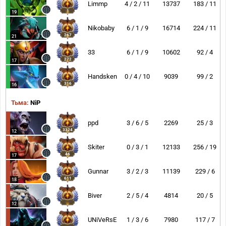
Limmp
4 / 2 / 11
13737
183 / 11
1
19
Nikobaby
6 / 1 / 9
16714
224 / 11
267
21
33
6 / 1 / 9
10602
92 / 4
272
17
Handsken
0 / 4 / 10
9039
99 / 2
316
16
Тьма:
NiP
ppd
3 / 6 / 5
2269
25 / 3
3324
12
Skiter
0 / 3 / 1
12133
256 / 19
46
17
Gunnar
3 / 2 / 3
11139
229 / 6
611
18
Biver
2 / 5 / 4
4814
20 / 5
12
UNiVeRsE
1 / 3 / 6
7980
117 / 7