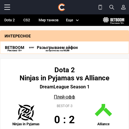
Dota 2
CS2
Мир танков
Еще
ИНТЕРЕСНОЕ
BETBOOM
Разыгрываем айфон
Реклама 18+
за прогнозы на MLBB
Dota 2
Ninjas in Pyjamas vs Alliance
DreamLeague Season 1
Плей-офф
BEST-OF-3
0
:
2
Ninjas in Pyjamas
Alliance