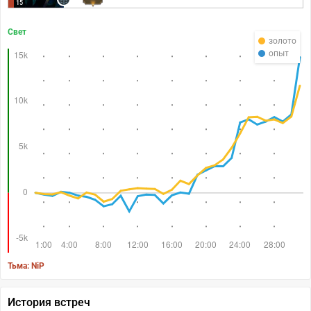
15
Свет
золото
опыт
Тьма: NiP
История встреч