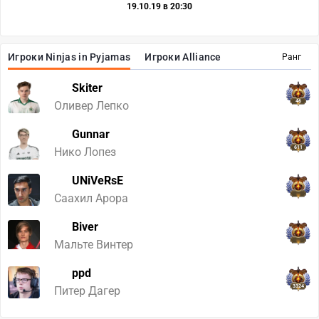
19.10.19 в 20:30
Игроки Ninjas in Pyjamas
Игроки Alliance
Ранг
Skiter
46
Оливер Лепко
Gunnar
611
Нико Лопез
UNiVeRsE
Саахил Арора
Biver
Мальте Винтер
ppd
3324
Питер Дагер