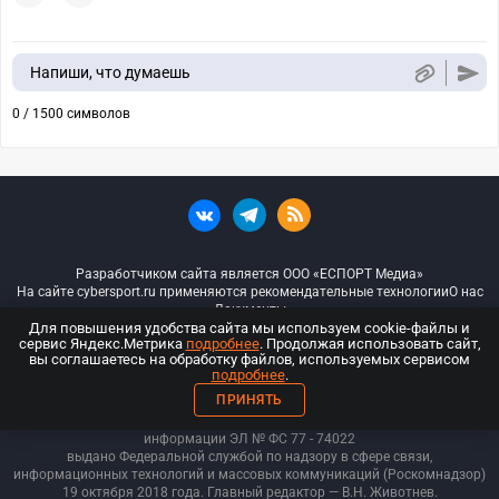
Напиши, что думаешь
0 / 1500 символов
Разработчиком сайта является ООО «ЕСПОРТ Медиа»
На сайте cybersport.ru применяются рекомендательные технологии
О нас
Документы
Для повышения удобства сайта мы используем cookie-файлы и
сервис Яндекс.Метрика
подробнее
. Продолжая использовать сайт,
© ООО «Киберспорт.ру» — Все права защищены
вы соглашаетесь на обработку файлов, используемых сервисом
подробнее
.
18+
ПРИНЯТЬ
ООО «Киберспорт.ру». Свидетельство о регистрации средств массовой
информации ЭЛ № ФС 77 - 74
022
выдано Федеральной службой по надзору в сфере связи,
информационных технологий и массовых коммуникаций (Роскомнадзор)
19 октября 2018 года. Главный редактор — В.Н. Животнев.